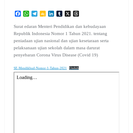
F
W
T
G
L
T
X
T
a
h
e
o
i
u
h
c
a
l
o
n
m
r
Surat edaran Menteri Pendidikan dan kebudayaan
e
t
e
g
k
b
e
Republik Indonesia Nomor 1 Tahun 2021. tentang
b
s
g
l
e
l
a
peniadaan ujian nasional dan ujian kesetaraan serta
o
A
r
e
d
r
d
pelaksanaan ujian sekolah dalam masa darurat
o
p
a
C
I
s
penyebaran Corona Virus Disease (Covid 19)
k
p
m
l
n
a
s
SE-Mendikbud-Nomor-1-Tahun-2021
Unduh
s
r
o
o
m