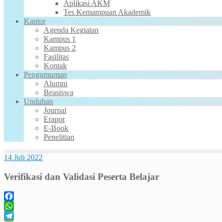
Aplikasi AKM
Tes Kemampuan Akademik
Kantor
Agenda Kegiatan
Kampus 1
Kampus 2
Fasilitas
Kontak
Pengumuman
Alumni
Beasiswa
Unduhan
Journal
Erapor
E-Book
Penelitian
14 Juli 2022
Verifikasi dan Validasi Peserta Belajar
Facebook
WhatsApp