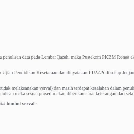
a penulisan data pada Lembar Ijazah, maka Pustekom PKBM Ronaa aka
n Ujian Pendidikan Kesetaraan dan dinyatakan
LULUS
di setiap Jenj
f (tidak melaksanakan verval) dan masih terdapat kesalahan dalam penul
enulisan maka sesuai prosedur akan diberikan surat keterangan dari sek
klik
tombol verval
: