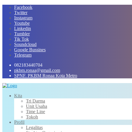
Skip
Facebook
to
Twitter
content
Instagram
Youtube
Linkedin
Tumbler
Tik Tok
Soundcloud
Google Bussines
Telegram
082183440704
pkbm.ronaa@gmail.com
SPNF. PKBM Ronaa Kota Metro
Kita
Tri Darma
Unit Usaha
Time Line
Tokoh
Profil
Legalitas