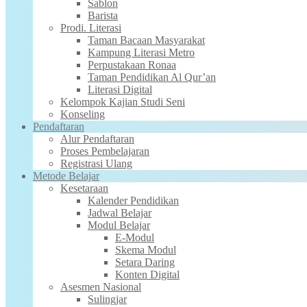
Sablon
Barista
Prodi. Literasi
Taman Bacaan Masyarakat
Kampung Literasi Metro
Perpustakaan Ronaa
Taman Pendidikan Al Qur’an
Literasi Digital
Kelompok Kajian Studi Seni
Konseling
Pendaftaran
Alur Pendaftaran
Proses Pembelajaran
Registrasi Ulang
Metode Belajar
Kesetaraan
Kalender Pendidikan
Jadwal Belajar
Modul Belajar
E-Modul
Skema Modul
Setara Daring
Konten Digital
Asesmen Nasional
Sulingjar