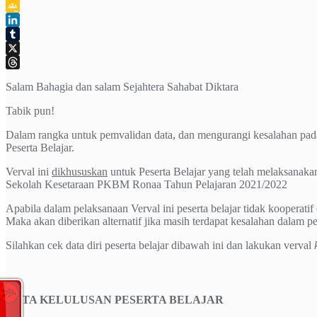
Telegram
Google
Classroom
LinkedIn
Tumblr
X
Threads
Salam Bahagia dan salam Sejahtera Sahabat Diktara
Tabik pun!
Dalam rangka untuk pemvalidan data, dan mengurangi kesalahan pad
Peserta Belajar.
Verval ini
dikhususkan
untuk Peserta Belajar yang telah melaksanaka
Sekolah Kesetaraan PKBM Ronaa Tahun Pelajaran 2021/2022
Apabila dalam pelaksanaan Verval ini peserta belajar tidak kooperati
Maka akan diberikan alternatif jika masih terdapat kesalahan dalam p
Silahkan cek data diri peserta belajar dibawah ini dan lakukan verval
DATA KELULUSAN PESERTA BELAJAR