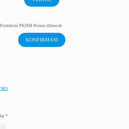
 ke Pustekom PKBM Ronaa dibawah
KONFIRMASI
ETRO
dai
*