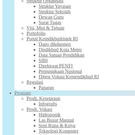
Struktur Organisasi
Struktur Yayasan
Struktur Sekolah
Dewan Guru
Surat Tugas
Visi, Misi & Tujuan
Portofolio
Portal Kemdikbudristek RI
Dapo dikdasmen
Disdikbud Kota Metro
Data Satuan Pendidikan
SIBI
Direktorat PENFI
Perpustakaan Nasional
Ditjen Vokasi Kemendikbud RI
Regulasi
Paparan
Program
Prodi. Kesetaraan
Infografis
Prodi. Vokasi
Hidroponik
Las Busur Manual
Seni Rupa & Kriya
Teknologi Komputer