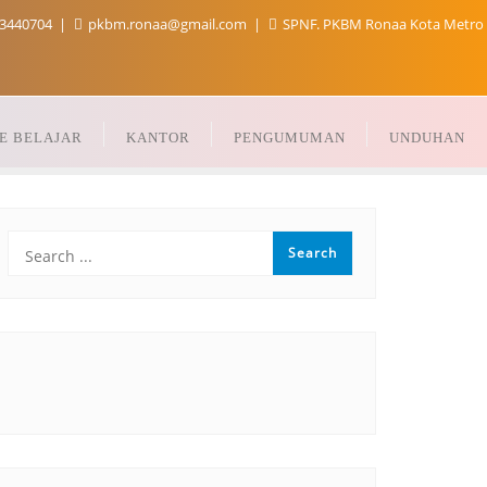
3440704
pkbm.ronaa@gmail.com
SPNF. PKBM Ronaa Kota Metro
E BELAJAR
KANTOR
PENGUMUMAN
UNDUHAN