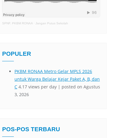
SPNF. PKBM RONAA
·
Jangan Putus Sekolah
POPULER
POS-POS TERBARU