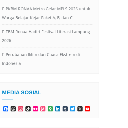
PKBM RONAA Metro Gelar MPLS 2026 untuk
Warga Belajar Kejar Paket A, B, dan C
TBM Ronaa Hadiri Festival Literasi Lampung
2026
Perubahan Iklim dan Cuaca Ekstrem di
Indonesia
MEDIA SOSIAL
Facebook
Threads
Instagram
TikTok
Flickr
Foursquare
Google
LinkedIn
Tumblr
Twitter
X
YouTube
Maps
Channel