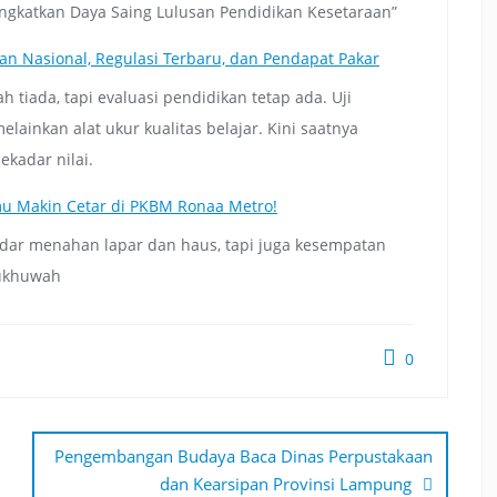
gkatkan Daya Saing Lulusan Pendidikan Kesetaraan”
an Nasional, Regulasi Terbaru, dan Pendapat Pakar
 tiada, tapi evaluasi pendidikan tetap ada. Uji
lainkan alat ukur kualitas belajar. Kini saatnya
kadar nilai.
u Makin Cetar di PKBM Ronaa Metro!
ar menahan lapar dan haus, tapi juga kesempatan
 ukhuwah
0
Pengembangan Budaya Baca Dinas Perpustakaan
dan Kearsipan Provinsi Lampung