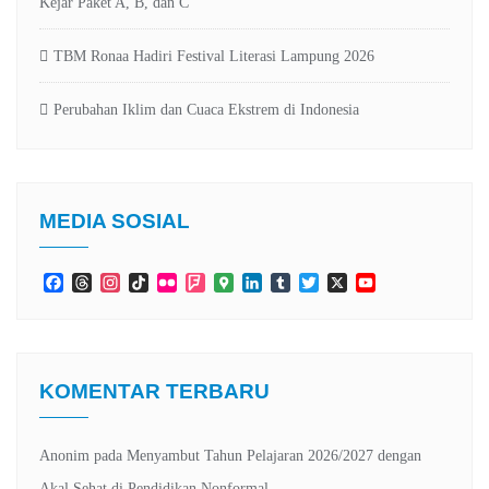
Kejar Paket A, B, dan C
TBM Ronaa Hadiri Festival Literasi Lampung 2026
Perubahan Iklim dan Cuaca Ekstrem di Indonesia
MEDIA SOSIAL
Facebook
Threads
Instagram
TikTok
Flickr
Foursquare
Google
LinkedIn
Tumblr
Twitter
X
YouTube
Maps
Channel
KOMENTAR TERBARU
Anonim
pada
Menyambut Tahun Pelajaran 2026/2027 dengan
Akal Sehat di Pendidikan Nonformal