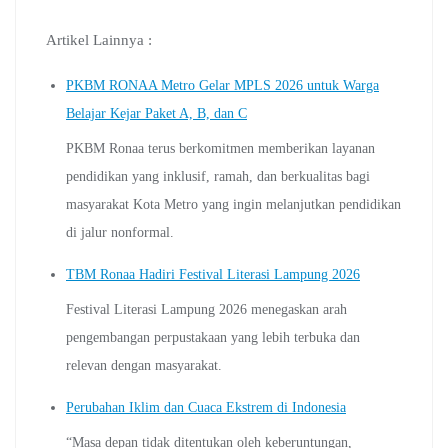
k
p
m
l
n
a
Artikel Lainnya :
s
s
PKBM RONAA Metro Gelar MPLS 2026 untuk Warga
r
o
Belajar Kejar Paket A, B, dan C
o
m
PKBM Ronaa terus berkomitmen memberikan layanan
pendidikan yang inklusif, ramah, dan berkualitas bagi
masyarakat Kota Metro yang ingin melanjutkan pendidikan
di jalur nonformal.
TBM Ronaa Hadiri Festival Literasi Lampung 2026
Festival Literasi Lampung 2026 menegaskan arah
pengembangan perpustakaan yang lebih terbuka dan
relevan dengan masyarakat.
Perubahan Iklim dan Cuaca Ekstrem di Indonesia
“Masa depan tidak ditentukan oleh keberuntungan,