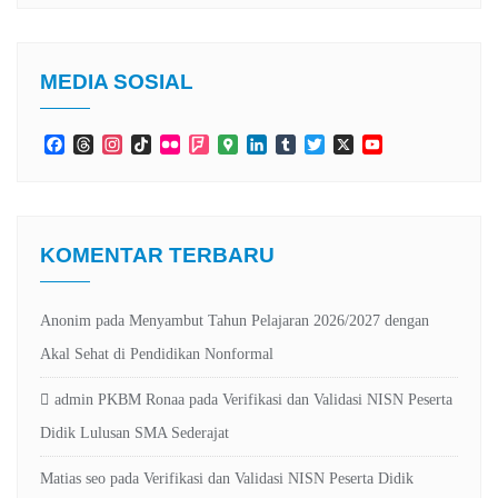
MEDIA SOSIAL
Facebook
Threads
Instagram
TikTok
Flickr
Foursquare
Google
LinkedIn
Tumblr
Twitter
X
YouTube
Maps
Channel
KOMENTAR TERBARU
Anonim
pada
Menyambut Tahun Pelajaran 2026/2027 dengan
Akal Sehat di Pendidikan Nonformal
admin PKBM Ronaa
pada
Verifikasi dan Validasi NISN Peserta
Didik Lulusan SMA Sederajat
Matias seo
pada
Verifikasi dan Validasi NISN Peserta Didik