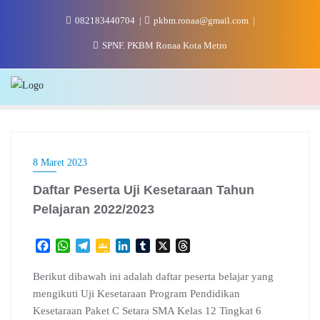
Skip
082183440704
pkbm.ronaa@gmail.com
to
content
SPNF. PKBM Ronaa Kota Metro
8 Maret 2023
Daftar Peserta Uji Kesetaraan Tahun
Pelajaran 2022/2023
F
W
T
G
L
T
X
T
a
h
e
o
i
u
h
c
a
l
o
n
m
r
Berikut dibawah ini adalah daftar peserta belajar yang
e
t
e
g
k
b
e
mengikuti Uji Kesetaraan Program Pendidikan
b
s
g
l
e
l
a
Kesetaraan Paket C Setara SMA Kelas 12 Tingkat 6
o
A
r
e
d
r
d