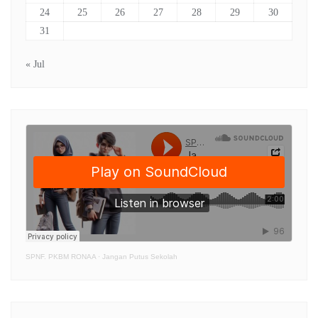
24
25
26
27
28
29
30
31
« Jul
SPNF. PKBM RONAA
·
Jangan Putus Sekolah