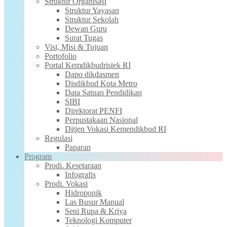
Struktur Organisasi
Struktur Yayasan
Struktur Sekolah
Dewan Guru
Surat Tugas
Visi, Misi & Tujuan
Portofolio
Portal Kemdikbudristek RI
Dapo dikdasmen
Disdikbud Kota Metro
Data Satuan Pendidikan
SIBI
Direktorat PENFI
Perpustakaan Nasional
Ditjen Vokasi Kemendikbud RI
Regulasi
Paparan
Program
Prodi. Kesetaraan
Infografis
Prodi. Vokasi
Hidroponik
Las Busur Manual
Seni Rupa & Kriya
Teknologi Komputer