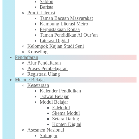
Sablon
Barista
Prodi. Literasi
Taman Bacaan Masyarakat
Kampung Literasi Metro
Perpustakaan Ronaa
Taman Pendidikan Al Qur’an
Literasi Digital
Kelompok Kajian Studi Seni
Konseling
Pendaftaran
Alur Pendaftaran
Proses Pembelajaran
Registrasi Ulang
Metode Belajar
Kesetaraan
Kalender Pendidikan
Jadwal Belajar
Modul Belajar
E-Modul
Skema Modul
Setara Daring
Konten Digital
Asesmen Nasional
Sulingjar