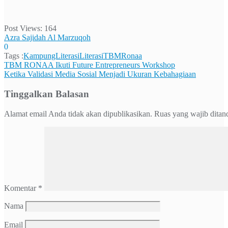
Post Views:
164
Azra Sajidah Al Marzuqoh
0
Tags :
KampungLiterasi
Literasi
TBMRonaa
Navigasi
TBM RONAA Ikuti Future Entrepreneurs Workshop
Ketika Validasi Media Sosial Menjadi Ukuran Kebahagiaan
pos
Tinggalkan Balasan
Alamat email Anda tidak akan dipublikasikan.
Ruas yang wajib ditan
Komentar
*
Nama
Email