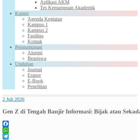
Aplikasi AKM
Tes Kemampuan Akademik
Kantor
Agenda Kegiatan
Kampus 1
Kampus 2
Fasilitas
Kontak
Pengumuman
Alumni
Beasiswa
Unduhan
Journal
Erapor
E-Book
Penelitian
2 Juli 2026
Gen Z di Tengah Banjir Informasi: Bijak atau Sekad
Facebook
WhatsApp