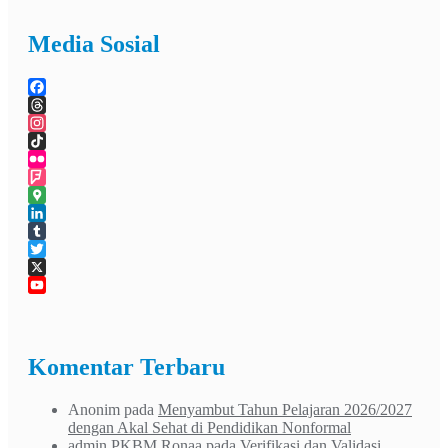
Media Sosial
Facebook
Threads
Instagram
TikTok
Flickr
Foursquare
Google
Maps
LinkedIn
Tumblr
Twitter
X
YouTube
Channel
Komentar Terbaru
Anonim
pada
Menyambut Tahun Pelajaran 2026/2027
dengan Akal Sehat di Pendidikan Nonformal
admin PKBM Ronaa
pada
Verifikasi dan Validasi