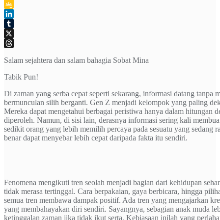
Telegram
Google
Classroom
LinkedIn
Tumblr
X
Threads
Salam sejahtera dan salam bahagia Sobat Mina
Tabik Pun!
Di zaman yang serba cepat seperti sekarang, informasi datang tanpa 
bermunculan silih berganti. Gen Z menjadi kelompok yang paling dekat
Mereka dapat mengetahui berbagai peristiwa hanya dalam hitungan de
diperoleh. Namun, di sisi lain, derasnya informasi sering kali mem
sedikit orang yang lebih memilih percaya pada sesuatu yang sedang 
benar dapat menyebar lebih cepat daripada fakta itu sendiri.
Fenomena mengikuti tren seolah menjadi bagian dari kehidupan sehari-
tidak merasa tertinggal. Cara berpakaian, gaya berbicara, hingga pili
semua tren membawa dampak positif. Ada tren yang mengajarkan kreat
yang membahayakan diri sendiri. Sayangnya, sebagian anak muda le
ketinggalan zaman jika tidak ikut serta. Kebiasaan inilah yang perl