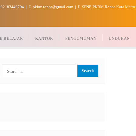
82183440704
pkbm.ronaa@gmail.com
SPNF. PKBM Ronaa Kota Metro
E BELAJAR
KANTOR
PENGUMUMAN
UNDUHAN