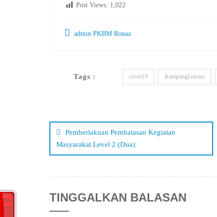
Post Views:
1,022
admin PKBM Ronaa
Tags :
covid19
KampungLiterasi
Navigasi
pos
Pemberlakuan Pembatasan Kegiatan
Masyarakat Level 2 (Dua)
TINGGALKAN BALASAN