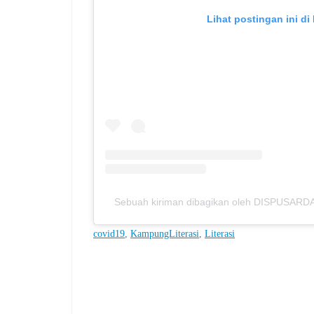
Lihat postingan ini di
Sebuah kiriman dibagikan oleh DISPUSARD
covid19
, 
KampungLiterasi
, 
Literasi