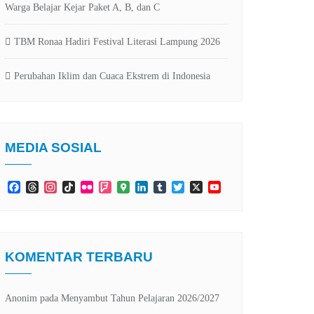
Warga Belajar Kejar Paket A, B, dan C
TBM Ronaa Hadiri Festival Literasi Lampung 2026
Perubahan Iklim dan Cuaca Ekstrem di Indonesia
MEDIA SOSIAL
Facebook
Threads
Instagram
TikTok
Flickr
Foursquare
Google
LinkedIn
Tumblr
Twitter
X
YouTube
Maps
Channel
KOMENTAR TERBARU
Anonim
pada
Menyambut Tahun Pelajaran 2026/2027