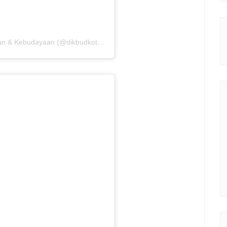
Sebuah kiriman dibagikan oleh Dinas Pendidikan & Kebudayaan (@dikbudkotametro)