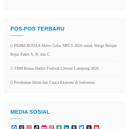
POS-POS TERBARU
PKBM RONAA Metro Gelar MPLS 2026 untuk Warga Belajar
Kejar Paket A, B, dan C
TBM Ronaa Hadiri Festival Literasi Lampung 2026
Perubahan Iklim dan Cuaca Ekstrem di Indonesia
MEDIA SOSIAL
Facebook
Threads
Instagram
TikTok
Flickr
Foursquare
Google
LinkedIn
Tumblr
Twitter
X
YouTube