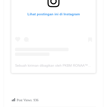
Lihat postingan ini di Instagram
Sebuah kiriman dibagikan oleh PKBM RONAA™ | Metro – Lampung (@spnf.pkbmronaa)
Post Views:
936