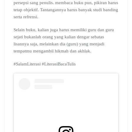
persepsi sang penulis. membaca buku pun, pikiran harus
o
p
a
C
I
s
tetap objektif. Tantangannya harus banyak studi banding
k
p
m
l
n
a
serta refrensi.
s
s
Selain buku, kalian juga harus memiliki guru dan guru
r
sejati bukanlah orang yang kalian dengar sebatas
o
lisannya saja, melainkan dia (guru) yang menjadi
o
tempatmu mengambil hikmah dan akhlak.
m
#SalamLiterasi #LiterasiBacaTulis