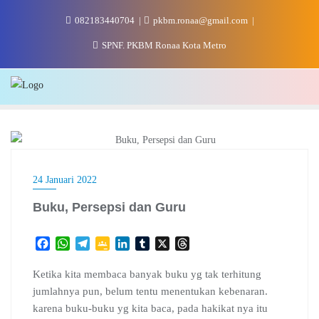
Skip
082183440704
pkbm.ronaa@gmail.com
to
content
SPNF. PKBM Ronaa Kota Metro
LITERASI
24 Januari 2022
Buku, Persepsi dan Guru
F
W
T
G
L
T
X
T
a
h
e
o
i
u
h
c
a
l
o
n
m
r
Ketika kita membaca banyak buku yg tak terhitung
e
t
e
g
k
b
e
jumlahnya pun, belum tentu menentukan kebenaran.
b
s
g
l
e
l
a
karena buku-buku yg kita baca, pada hakikat nya itu
o
A
r
e
d
r
d