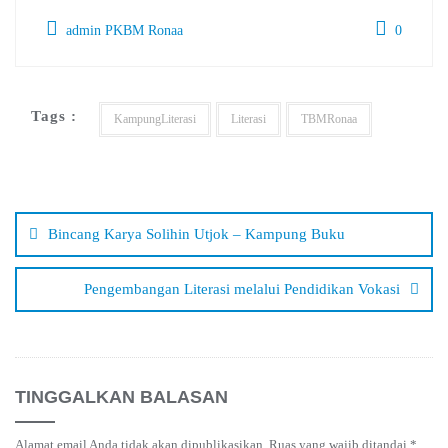
admin PKBM Ronaa
0
Tags :
KampungLiterasi
Literasi
TBMRonaa
Navigasi
pos
Bincang Karya Solihin Utjok – Kampung Buku
Pengembangan Literasi melalui Pendidikan Vokasi
TINGGALKAN BALASAN
Alamat email Anda tidak akan dipublikasikan.
Ruas yang wajib ditandai
*