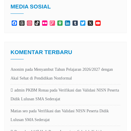
MEDIA SOSIAL
Facebook
Threads
Instagram
TikTok
Flickr
Foursquare
Google
LinkedIn
Tumblr
Twitter
X
YouTube
Maps
Channel
KOMENTAR TERBARU
Anonim
pada
Menyambut Tahun Pelajaran 2026/2027 dengan
Akal Sehat di Pendidikan Nonformal
admin PKBM Ronaa
pada
Verifikasi dan Validasi NISN Peserta
Didik Lulusan SMA Sederajat
Matias seo
pada
Verifikasi dan Validasi NISN Peserta Didik
Lulusan SMA Sederajat