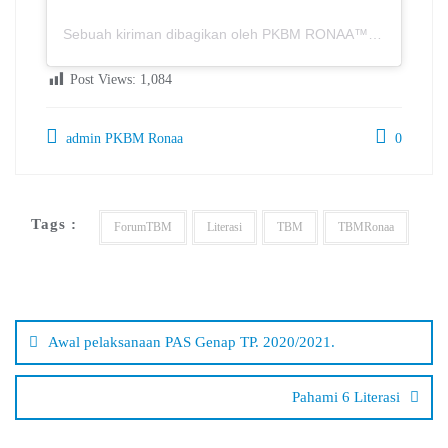
Sebuah kiriman dibagikan oleh PKBM RONAA™ | Metro – Lampung (@spnf.pkbmronaa)
Post Views:
1,084
admin PKBM Ronaa
0
Tags :
ForumTBM
Literasi
TBM
TBMRonaa
Navigasi
pos
Awal pelaksanaan PAS Genap TP. 2020/2021.
Pahami 6 Literasi