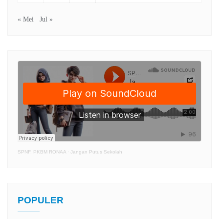
« Mei
Jul »
SPNF. PKBM RONAA
·
Jangan Putus Sekolah
POPULER