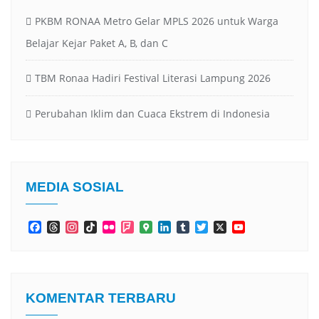
PKBM RONAA Metro Gelar MPLS 2026 untuk Warga
Belajar Kejar Paket A, B, dan C
TBM Ronaa Hadiri Festival Literasi Lampung 2026
Perubahan Iklim dan Cuaca Ekstrem di Indonesia
MEDIA SOSIAL
Facebook
Threads
Instagram
TikTok
Flickr
Foursquare
Google
LinkedIn
Tumblr
Twitter
X
YouTube
Maps
Channel
KOMENTAR TERBARU