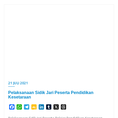
21 JULI 2021
Pelaksanaan Sidik Jari Peserta Pendidikan
Kesetaraan
Facebook
WhatsApp
Telegram
Google
LinkedIn
Tumblr
X
Threads
Classroom
Pelaksanaan Sidik Jari Peserta Belajar Pendidikan Kesetaraan