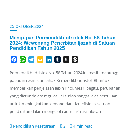
25 OKTOBER 2024
Mengupas Permendikbudristek No. 58 Tahun
2024: Wewenang Penerbitan Ijazah di Satuan
Pendidikan Tahun 2025
Facebook
WhatsApp
Telegram
Google
LinkedIn
Tumblr
X
Threads
Classroom
Permendikbudristek No. 58 Tahun 2024 ini masih menunggu
paparan resmi dari pihak Kemendikbudristek RI untuk
memberikan penjelasan lebih rinci. Meski begitu, perubahan
yang diatur dalam regulasi ini sudah sangat jelas bertujuan
untuk meningkatkan kemandirian dan efisiensi satuan
pendidikan dalam mengelola administrasi lulusan
Pendidikan Kesetaraan
2
4 min read