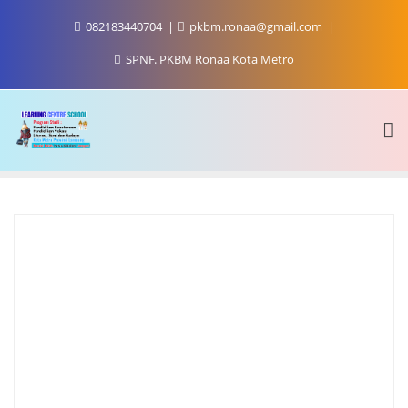
Skip
082183440704
pkbm.ronaa@gmail.com
to
content
SPNF. PKBM Ronaa Kota Metro