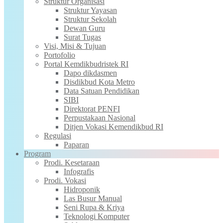
Struktur Organisasi
Struktur Yayasan
Struktur Sekolah
Dewan Guru
Surat Tugas
Visi, Misi & Tujuan
Portofolio
Portal Kemdikbudristek RI
Dapo dikdasmen
Disdikbud Kota Metro
Data Satuan Pendidikan
SIBI
Direktorat PENFI
Perpustakaan Nasional
Ditjen Vokasi Kemendikbud RI
Regulasi
Paparan
Program
Prodi. Kesetaraan
Infografis
Prodi. Vokasi
Hidroponik
Las Busur Manual
Seni Rupa & Kriya
Teknologi Komputer