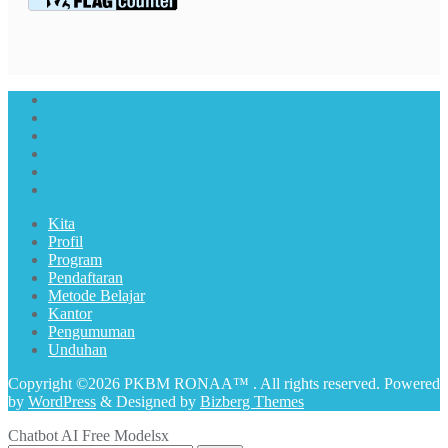
Kita
Profil
Program
Pendaftaran
Metode Belajar
Kantor
Pengumuman
Unduhan
Copyright ©2026 PKBM RONAA™ . All rights reserved.
Powered
by
WordPress
&
Designed by
Bizberg Themes
Chatbot AI Free Models
x