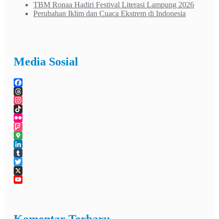
TBM Ronaa Hadiri Festival Literasi Lampung 2026
Perubahan Iklim dan Cuaca Ekstrem di Indonesia
Media Sosial
Facebook
Threads
Instagram
TikTok
Flickr
Foursquare
Google
Maps
LinkedIn
Tumblr
Twitter
X
YouTube
Channel