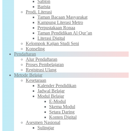
Sablon
Barista
Prodi. Literasi
Taman Bacaan Masyarakat
Kampung Literasi Metro
Perpustakaan Ronaa
Taman Pendidikan Al Qur’an
Literasi Digital
Kelompok Kajian Studi Seni
Konseling
Pendaftaran
Alur Pendaftaran
Proses Pembelajaran
Registrasi Ulang
Metode Belajar
Kesetaraan
Kalender Pendidikan
Jadwal Belajar
Modul Belajar
E-Modul
Skema Modul
Setara Daring
Konten Digital
Asesmen Nasional
Sulingjar