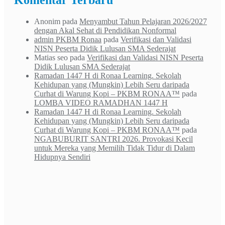
Komentar Terbaru
Anonim
pada
Menyambut Tahun Pelajaran 2026/2027
dengan Akal Sehat di Pendidikan Nonformal
admin PKBM Ronaa
pada
Verifikasi dan Validasi
NISN Peserta Didik Lulusan SMA Sederajat
Matias seo
pada
Verifikasi dan Validasi NISN Peserta
Didik Lulusan SMA Sederajat
Ramadan 1447 H di Ronaa Learning. Sekolah
Kehidupan yang (Mungkin) Lebih Seru daripada
Curhat di Warung Kopi – PKBM RONAA™
pada
LOMBA VIDEO RAMADHAN 1447 H
Ramadan 1447 H di Ronaa Learning. Sekolah
Kehidupan yang (Mungkin) Lebih Seru daripada
Curhat di Warung Kopi – PKBM RONAA™
pada
NGABUBURIT SANTRI 2026. Provokasi Kecil
untuk Mereka yang Memilih Tidak Tidur di Dalam
Hidupnya Sendiri