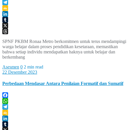
WhatsApp
Telegram
Google
Classroom
LinkedIn
Tumblr
X
Threads
SPNF PKBM Ronaa Metro berkomitmen untuk terus mendampingi
warga belajar dalam proses pendidikan kesetaraan, memastikan
bahwa setiap individu mendapatkan haknya untuk belajar dan
berkembang
Asesmen
0
2 min read
22 Desember 2023
Perbedaan Mendasar Antara Penilaian Formatif dan Sumatif
Facebook
WhatsApp
Telegram
Google
Classroom
LinkedIn
Tumblr