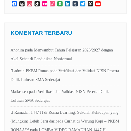
Facebook
Threads
Instagram
TikTok
Flickr
Foursquare
Google
LinkedIn
Tumblr
Twitter
X
YouTube
Maps
Channel
KOMENTAR TERBARU
Anonim
pada
Menyambut Tahun Pelajaran 2026/2027 dengan
Akal Sehat di Pendidikan Nonformal
admin PKBM Ronaa
pada
Verifikasi dan Validasi NISN Peserta
Didik Lulusan SMA Sederajat
Matias seo
pada
Verifikasi dan Validasi NISN Peserta Didik
Lulusan SMA Sederajat
Ramadan 1447 H di Ronaa Learning. Sekolah Kehidupan yang
(Mungkin) Lebih Seru daripada Curhat di Warung Kopi – PKBM
RONAA™
pada
LOMBA VIDEO RAMADHAN 1447 H