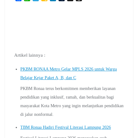
a
h
e
o
i
u
h
c
a
l
o
n
m
r
e
t
e
g
k
b
e
b
s
g
l
e
l
a
o
A
r
e
d
r
d
o
p
a
C
I
s
k
p
m
l
n
a
s
Artikel lainnya :
s
r
PKBM RONAA Metro Gelar MPLS 2026 untuk Warga
o
Belajar Kejar Paket A, B, dan C
o
m
PKBM Ronaa terus berkomitmen memberikan layanan
pendidikan yang inklusif, ramah, dan berkualitas bagi
masyarakat Kota Metro yang ingin melanjutkan pendidikan
di jalur nonformal.
TBM Ronaa Hadiri Festival Literasi Lampung 2026