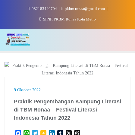
Skip
082183440704
pkbm.ronaa@gmail.com
to
content
SPNF. PKBM Ronaa Kota Metro
9 Oktober 2022
Praktik Pengembangan Kampung Literasi
di TBM Ronaa – Festival Literasi
Indonesia Tahun 2022
F
W
T
G
L
T
X
T