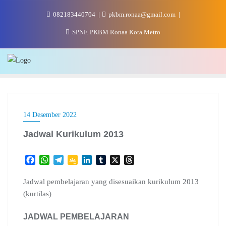
Skip
082183440704
pkbm.ronaa@gmail.com
to
content
SPNF. PKBM Ronaa Kota Metro
14 Desember 2022
Jadwal Kurikulum 2013
F
W
T
G
L
T
X
T
a
h
e
o
i
u
h
c
a
l
o
n
m
r
Jadwal pembelajaran yang disesuaikan kurikulum 2013
e
t
e
g
k
b
e
(kurtilas)
b
s
g
l
e
l
a
o
A
r
e
d
r
d
JADWAL PEMBELAJARAN
o
p
a
C
I
s