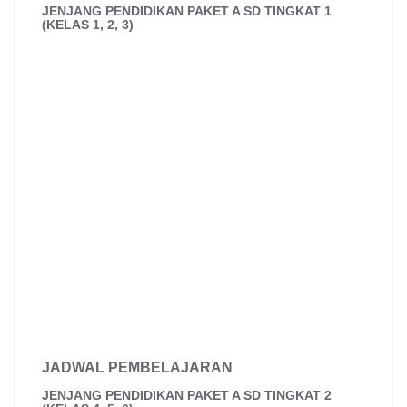
k
p
m
l
n
JENJANG PENDIDIKAN PAKET A SD TINGKAT 1
(KELAS 1, 2, 3)
a
s
s
r
o
o
m
JADWAL PEMBELAJARAN
JENJANG PENDIDIKAN PAKET A SD TINGKAT 2