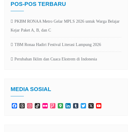
POS-POS TERBARU
PKBM RONAA Metro Gelar MPLS 2026 untuk Warga Belajar
Kejar Paket A, B, dan C
TBM Ronaa Hadiri Festival Literasi Lampung 2026
Perubahan Iklim dan Cuaca Ekstrem di Indonesia
MEDIA SOSIAL
Facebook
Threads
Instagram
TikTok
Flickr
Foursquare
Google
LinkedIn
Tumblr
Twitter
X
YouTube
Maps
Channel