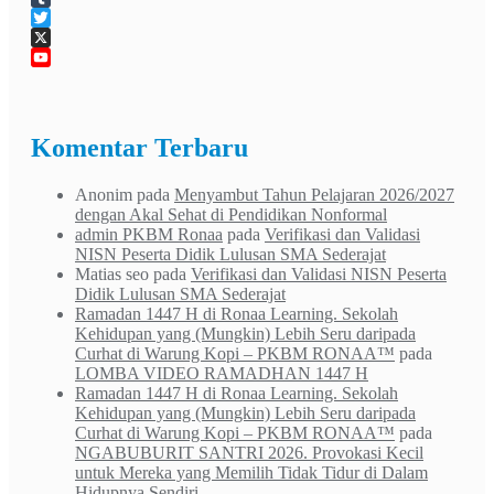
Tumblr
Twitter
X
YouTube
Channel
Komentar Terbaru
Anonim
pada
Menyambut Tahun Pelajaran 2026/2027
dengan Akal Sehat di Pendidikan Nonformal
admin PKBM Ronaa
pada
Verifikasi dan Validasi
NISN Peserta Didik Lulusan SMA Sederajat
Matias seo
pada
Verifikasi dan Validasi NISN Peserta
Didik Lulusan SMA Sederajat
Ramadan 1447 H di Ronaa Learning. Sekolah
Kehidupan yang (Mungkin) Lebih Seru daripada
Curhat di Warung Kopi – PKBM RONAA™
pada
LOMBA VIDEO RAMADHAN 1447 H
Ramadan 1447 H di Ronaa Learning. Sekolah
Kehidupan yang (Mungkin) Lebih Seru daripada
Curhat di Warung Kopi – PKBM RONAA™
pada
NGABUBURIT SANTRI 2026. Provokasi Kecil
untuk Mereka yang Memilih Tidak Tidur di Dalam
Hidupnya Sendiri