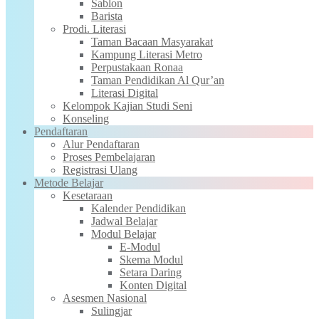
Sablon
Barista
Prodi. Literasi
Taman Bacaan Masyarakat
Kampung Literasi Metro
Perpustakaan Ronaa
Taman Pendidikan Al Qur’an
Literasi Digital
Kelompok Kajian Studi Seni
Konseling
Pendaftaran
Alur Pendaftaran
Proses Pembelajaran
Registrasi Ulang
Metode Belajar
Kesetaraan
Kalender Pendidikan
Jadwal Belajar
Modul Belajar
E-Modul
Skema Modul
Setara Daring
Konten Digital
Asesmen Nasional
Sulingjar