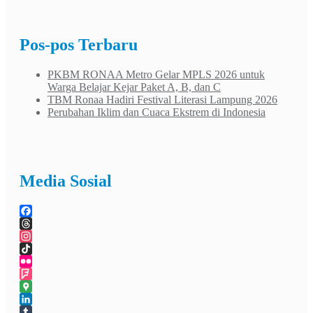
Pos-pos Terbaru
PKBM RONAA Metro Gelar MPLS 2026 untuk
Warga Belajar Kejar Paket A, B, dan C
TBM Ronaa Hadiri Festival Literasi Lampung 2026
Perubahan Iklim dan Cuaca Ekstrem di Indonesia
Media Sosial
Facebook
Threads
Instagram
TikTok
Flickr
Foursquare
Google
Maps
LinkedIn