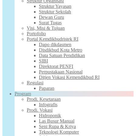
Struktur Organisasi
Struktur Yayasan
Struktur Sekolah
Dewan Guru
Surat Tugas
Visi, Misi & Tujuan
Portofolio
Portal Kemdikbudristek RI
Dapo dikdasmen
Disdikbud Kota Metro
Data Satuan Pendidikan
SIBI
Direktorat PENFI
Perpustakaan Nasional
Ditjen Vokasi Kemendikbud RI
Regulasi
Paparan
Program
Prodi. Kesetaraan
Infografis
Prodi. Vokasi
Hidroponik
Las Busur Manual
Seni Rupa & Kriya
Teknologi Komputer