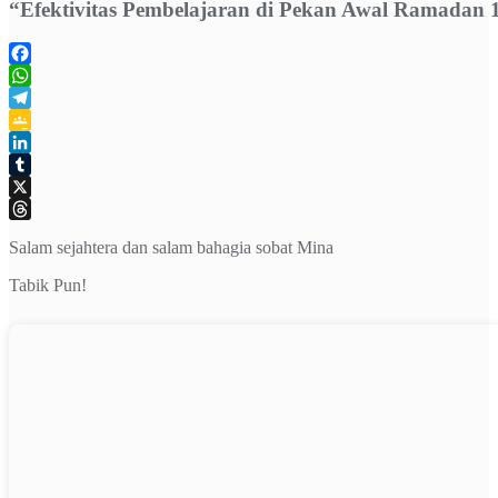
“Efektivitas Pembelajaran di Pekan Awal Ramadan 
Facebook
WhatsApp
Telegram
Google
Classroom
LinkedIn
Tumblr
X
Threads
Salam sejahtera dan salam bahagia sobat Mina
Tabik Pun!