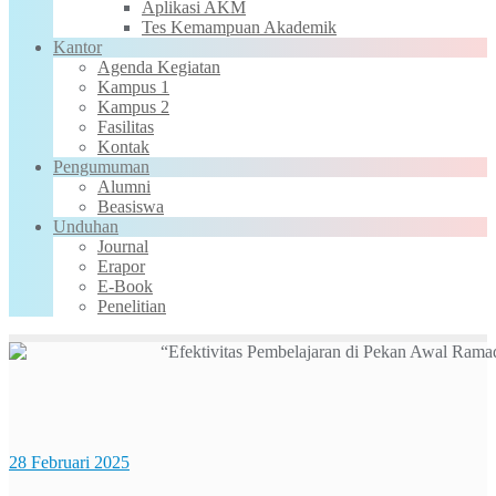
Aplikasi AKM
Tes Kemampuan Akademik
Kantor
Agenda Kegiatan
Kampus 1
Kampus 2
Fasilitas
Kontak
Pengumuman
Alumni
Beasiswa
Unduhan
Journal
Erapor
E-Book
Penelitian
28 Februari 2025