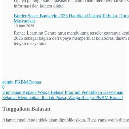
Upaya peningkatan kapasitas relawan dalam memperkuat soft sk
informasi dan konten digital
Border Space Banjarejo 2026 Hadirkan Diskusi Terbuka, Doron
Masyarakat
10 Juni 2026
Ronaa Learning Centre turut mendukung terselenggaranya kegi
2026 sebagai bagian dari upaya memperkuat kolaborasi dalam m
tengah masyarakat.
admin PKBM Ronaa
0
Navigasi
Himbauan Kepada Warga Belajar Program Pendidikan Kesetaraan
Selamat Menunaikan Ibadah Puasa, Warga Belajar PKBM Ronaa!
pos
Tinggalkan Balasan
Alamat email Anda tidak akan dipublikasikan.
Ruas yang wajib ditan