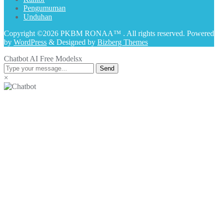
Pengumuman
Unduhan
Copyright ©2026 PKBM RONAA™ . All rights reserved.
Powered
by
WordPress
&
Designed by
Bizberg Themes
Chatbot AI Free Models
x
Send
×