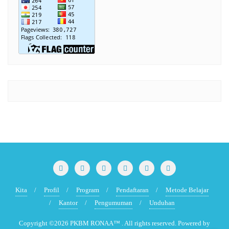
Kita
Profil
Program
Pendaftaran
Metode Belajar
Kantor
Pengumuman
Unduhan
Copyright ©2026 PKBM RONAA™ . All rights reserved.
Powered by