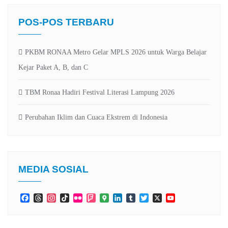
POS-POS TERBARU
PKBM RONAA Metro Gelar MPLS 2026 untuk Warga Belajar
Kejar Paket A, B, dan C
TBM Ronaa Hadiri Festival Literasi Lampung 2026
Perubahan Iklim dan Cuaca Ekstrem di Indonesia
MEDIA SOSIAL
Facebook
Threads
Instagram
TikTok
Flickr
Foursquare
Google
LinkedIn
Tumblr
Twitter
X
YouTube
Maps
Channel