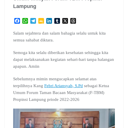
Lampung
F
W
T
G
L
T
X
T
a
h
e
o
i
u
h
c
a
l
o
n
m
r
Salam sejahtera dan salam bahagia selalu untuk kita
e
t
e
g
k
b
e
semua sahabat diktara.
b
s
g
l
e
l
a
o
A
r
e
d
r
d
Semoga kita selalu diberikan kesehatan sehingga kita
o
p
a
C
I
s
dapat melaksanakan kegiatan sehari-hari tanpa halangan
k
p
m
l
n
apapun. Amiin
a
s
s
Sebelumnya mimin mengucapkan selamat atas
r
terpilihnya Kang
Febri Ariansyah, S.Pd
sebagai Ketua
o
Umum Forum Taman Bacaan Masyarakat (F-TBM)
o
Propinsi Lampung priode 2022-2026
m