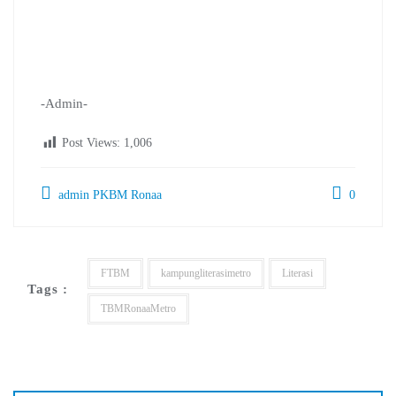
-Admin-
Post Views:
1,006
admin PKBM Ronaa
0
FTBM
kampungliterasimetro
Literasi
Tags :
TBMRonaaMetro
Navigasi