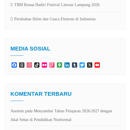
TBM Ronaa Hadiri Festival Literasi Lampung 2026
Perubahan Iklim dan Cuaca Ekstrem di Indonesia
MEDIA SOSIAL
Facebook
Threads
Instagram
TikTok
Flickr
Foursquare
Google
LinkedIn
Tumblr
Twitter
X
YouTube
Maps
Channel
KOMENTAR TERBARU
Anonim
pada
Menyambut Tahun Pelajaran 2026/2027 dengan
Akal Sehat di Pendidikan Nonformal