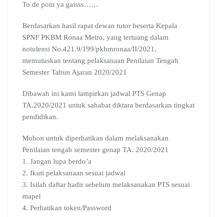
e
t
e
g
k
b
e
To de poin ya gaisss……
b
s
g
l
e
l
a
o
A
r
e
d
r
d
Berdasarkan hasil rapat dewan tutor beserta Kepala
o
p
a
C
I
s
SPNF PKBM Ronaa Metro, yang tertuang dalam
k
p
m
l
n
notulensi No.421.9/199/pkbmronaa/II/2021,
a
s
memutuskan tentang pelaksanaan Penilaian Tengah
s
Semester Tahun Ajaran 2020/2021
r
o
Dibawah ini kami lampirkan jadwal PTS Genap
o
TA.2020/2021 untuk sahabat diktara berdasarkan tingkat
m
pendidikan.
Mohon untuk diperhatikan dalam melaksanakan
Penilaian tengah semester genap TA. 2020/2021
1. Jangan lupa berdo’a
2. Ikuti pelaksanaan sesuai jadwal
3. Isilah daftar hadir sebelum melaksanakan PTS sesuai
mapel
4. Perhatikan token/Password