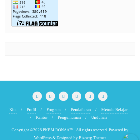
Kita
Profil
Program
Pendaftaran
Metode Belajar
Kantor
Pengumuman
Unduhan
Copyright ©2026 PKBM RONAA™ . All rights reserved.
Powered by
WordPress
&
Designed by
Bizberg Themes