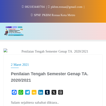
Skip
082183440704
pkbm.ronaa@gmail.com
to
content
SPNF. PKBM Ronaa Kota Metro
ASESMEN
2 Maret 2021
Penilaian Tengah Semester Genap TA.
2020/2021
F
W
T
G
L
T
X
T
a
h
e
o
i
u
h
c
a
l
o
n
m
r
Salam sejahtera sahabat diktara..