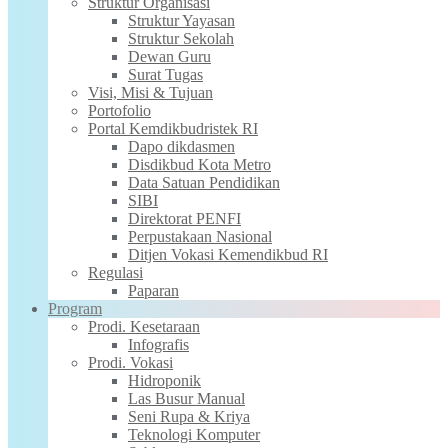
Struktur Organisasi
Struktur Yayasan
Struktur Sekolah
Dewan Guru
Surat Tugas
Visi, Misi & Tujuan
Portofolio
Portal Kemdikbudristek RI
Dapo dikdasmen
Disdikbud Kota Metro
Data Satuan Pendidikan
SIBI
Direktorat PENFI
Perpustakaan Nasional
Ditjen Vokasi Kemendikbud RI
Regulasi
Paparan
Program
Prodi. Kesetaraan
Infografis
Prodi. Vokasi
Hidroponik
Las Busur Manual
Seni Rupa & Kriya
Teknologi Komputer