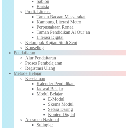
Sablon
Barista
Prodi. Literasi
Taman Bacaan Masyarakat
Kampung Literasi Metro
Perpustakaan Ronaa
Taman Pendidikan Al Qur’an
Literasi Digital
Kelompok Kajian Studi Seni
Konseling
Pendaftaran
Alur Pendaftaran
Proses Pembelajaran
Registrasi Ulang
Metode Belajar
Kesetaraan
Kalender Pendidikan
Jadwal Belajar
Modul Belajar
E-Modul
Skema Modul
Setara Daring
Konten Digital
Asesmen Nasional
Sulingjar