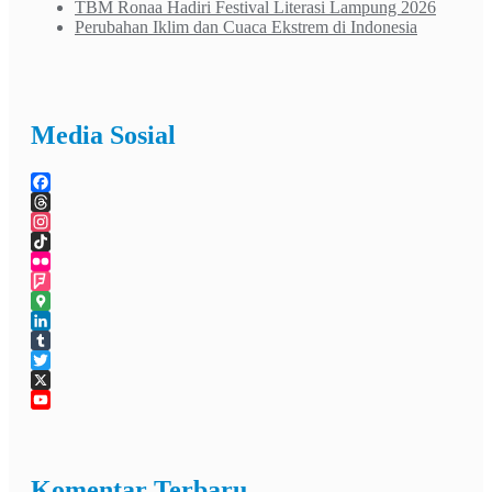
TBM Ronaa Hadiri Festival Literasi Lampung 2026
Perubahan Iklim dan Cuaca Ekstrem di Indonesia
Media Sosial
Facebook
Threads
Instagram
TikTok
Flickr
Foursquare
Google
Maps
LinkedIn
Tumblr
Twitter
X
YouTube
Channel
Komentar Terbaru