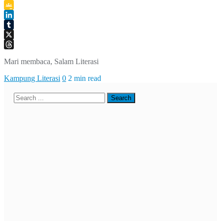
Telegram
Google
Classroom
LinkedIn
Tumblr
X
Threads
Mari membaca, Salam Literasi
Kampung Literasi
0
2 min read