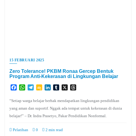
15 FEBRUARI 2025
Zero Tolerance! PKBM Ronaa Gercep Bentuk
Program Anti-Kekerasan di Lingkungan Belajar
Facebook
WhatsApp
Telegram
Google
LinkedIn
Tumblr
X
Threads
Classroom
“Setiap warga belajar berhak mendapatkan lingkungan pendidikan
yang aman dan suportif. Nggak ada tempat untuk kekerasan di dunia
belajar!” – Dr. Indra Prasetyo, Pakar Pendidikan Nonformal.
Pelatihan
0
2 min read