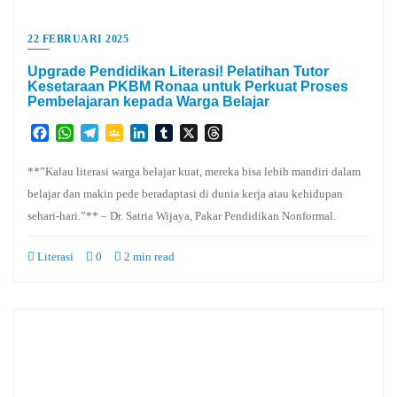
22 FEBRUARI 2025
Upgrade Pendidikan Literasi! Pelatihan Tutor
Kesetaraan PKBM Ronaa untuk Perkuat Proses
Pembelajaran kepada Warga Belajar
Facebook
WhatsApp
Telegram
Google
LinkedIn
Tumblr
X
Threads
Classroom
**”Kalau literasi warga belajar kuat, mereka bisa lebih mandiri dalam
belajar dan makin pede beradaptasi di dunia kerja atau kehidupan
sehari-hari.”** – Dr. Satria Wijaya, Pakar Pendidikan Nonformal.
Literasi
0
2 min read