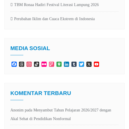
TBM Ronaa Hadiri Festival Literasi Lampung 2026
Perubahan Iklim dan Cuaca Ekstrem di Indonesia
MEDIA SOSIAL
Facebook
Threads
Instagram
TikTok
Flickr
Foursquare
Google
LinkedIn
Tumblr
Twitter
X
YouTube
Maps
Channel
KOMENTAR TERBARU
Anonim
pada
Menyambut Tahun Pelajaran 2026/2027 dengan
Akal Sehat di Pendidikan Nonformal