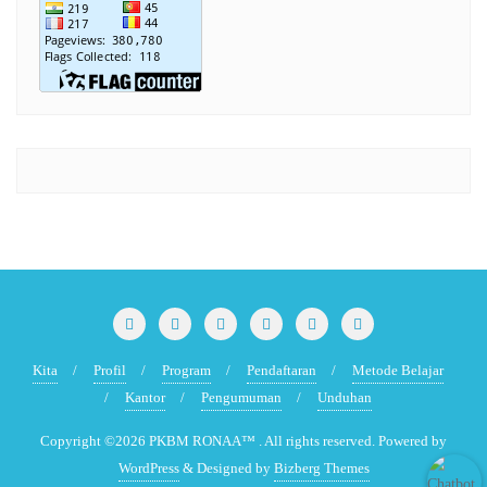
Kita
Profil
Program
Pendaftaran
Metode Belajar
Kantor
Pengumuman
Unduhan
Copyright ©2026 PKBM RONAA™ . All rights reserved.
Powered by
WordPress
&
Designed by
Bizberg Themes