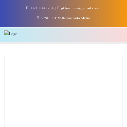
Skip
082183440704
pkbm.ronaa@gmail.com
to
content
SPNF. PKBM Ronaa Kota Metro