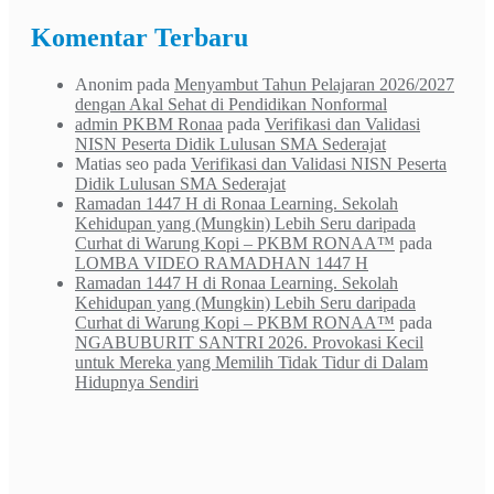
Komentar Terbaru
Anonim
pada
Menyambut Tahun Pelajaran 2026/2027
dengan Akal Sehat di Pendidikan Nonformal
admin PKBM Ronaa
pada
Verifikasi dan Validasi
NISN Peserta Didik Lulusan SMA Sederajat
Matias seo
pada
Verifikasi dan Validasi NISN Peserta
Didik Lulusan SMA Sederajat
Ramadan 1447 H di Ronaa Learning. Sekolah
Kehidupan yang (Mungkin) Lebih Seru daripada
Curhat di Warung Kopi – PKBM RONAA™
pada
LOMBA VIDEO RAMADHAN 1447 H
Ramadan 1447 H di Ronaa Learning. Sekolah
Kehidupan yang (Mungkin) Lebih Seru daripada
Curhat di Warung Kopi – PKBM RONAA™
pada
NGABUBURIT SANTRI 2026. Provokasi Kecil
untuk Mereka yang Memilih Tidak Tidur di Dalam
Hidupnya Sendiri