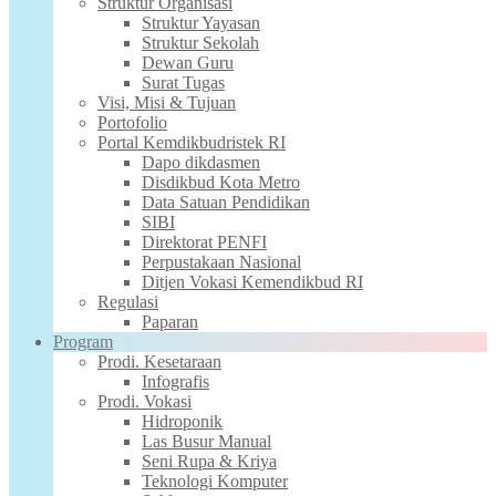
Struktur Organisasi
Struktur Yayasan
Struktur Sekolah
Dewan Guru
Surat Tugas
Visi, Misi & Tujuan
Portofolio
Portal Kemdikbudristek RI
Dapo dikdasmen
Disdikbud Kota Metro
Data Satuan Pendidikan
SIBI
Direktorat PENFI
Perpustakaan Nasional
Ditjen Vokasi Kemendikbud RI
Regulasi
Paparan
Program
Prodi. Kesetaraan
Infografis
Prodi. Vokasi
Hidroponik
Las Busur Manual
Seni Rupa & Kriya
Teknologi Komputer