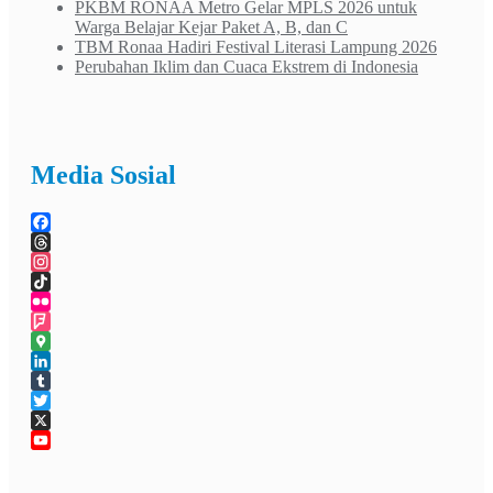
PKBM RONAA Metro Gelar MPLS 2026 untuk
Warga Belajar Kejar Paket A, B, dan C
TBM Ronaa Hadiri Festival Literasi Lampung 2026
Perubahan Iklim dan Cuaca Ekstrem di Indonesia
Media Sosial
Facebook
Threads
Instagram
TikTok
Flickr
Foursquare
Google
Maps
LinkedIn
Tumblr
Twitter
X
YouTube
Channel