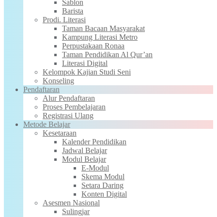
Sablon
Barista
Prodi. Literasi
Taman Bacaan Masyarakat
Kampung Literasi Metro
Perpustakaan Ronaa
Taman Pendidikan Al Qur’an
Literasi Digital
Kelompok Kajian Studi Seni
Konseling
Pendaftaran
Alur Pendaftaran
Proses Pembelajaran
Registrasi Ulang
Metode Belajar
Kesetaraan
Kalender Pendidikan
Jadwal Belajar
Modul Belajar
E-Modul
Skema Modul
Setara Daring
Konten Digital
Asesmen Nasional
Sulingjar