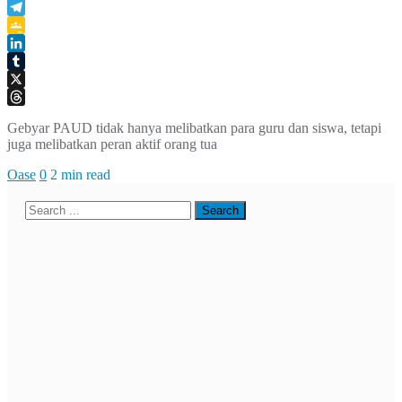
WhatsApp
Telegram
Google
Classroom
LinkedIn
Tumblr
X
Threads
Gebyar PAUD tidak hanya melibatkan para guru dan siswa, tetapi
juga melibatkan peran aktif orang tua
Oase
0
2 min read