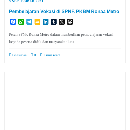
5 SEPTEMBER 2021
Pembelajaran Vokasi di SPNF. PKBM Ronaa Metro
Facebook
WhatsApp
Telegram
Google
LinkedIn
Tumblr
X
Threads
Classroom
Peran SPNF. Ronaa Metro dalam memberikan pembelajaran vokasi
kepada peserta didik dan masyarakat luas
Beasiswa
0
1 min read