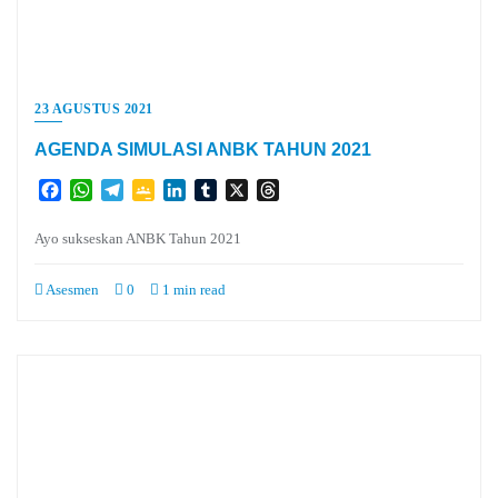
23 AGUSTUS 2021
AGENDA SIMULASI ANBK TAHUN 2021
Facebook
WhatsApp
Telegram
Google
LinkedIn
Tumblr
X
Threads
Classroom
Ayo sukseskan ANBK Tahun 2021
Asesmen
0
1 min read