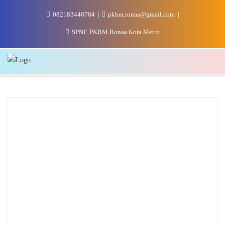
Skip
082183440704
pkbm.ronaa@gmail.com
to
content
SPNF. PKBM Ronaa Kota Metro