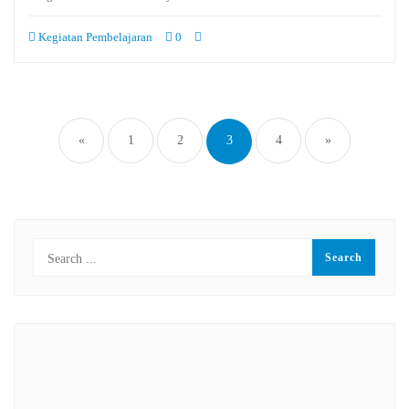
Kegiatan Pembelajaran
0
Paginasi
pos
«
1
2
3
4
»