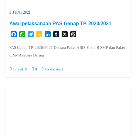
5 JUNI 2021
Awal pelaksanaan PAS Genap TP. 2020/2021.
Facebook
WhatsApp
Telegram
Google
LinkedIn
Tumblr
X
Threads
Classroom
PAS Genap TP. 2020/2021 Diktara Paket A SD, Paket B SMP dan Paket
C SMA secara Daring
Covid19
0
46 sec read