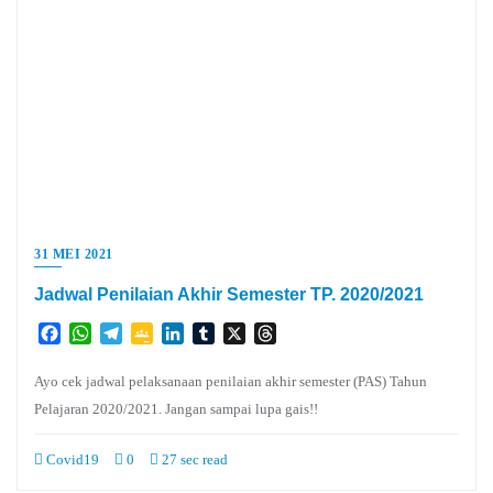
31 MEI 2021
Jadwal Penilaian Akhir Semester TP. 2020/2021
Facebook
WhatsApp
Telegram
Google
LinkedIn
Tumblr
X
Threads
Classroom
Ayo cek jadwal pelaksanaan penilaian akhir semester (PAS) Tahun
Pelajaran 2020/2021. Jangan sampai lupa gais!!
Covid19
0
27 sec read