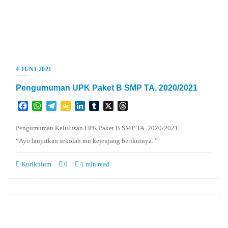
4 JUNI 2021
Pengumuman UPK Paket B SMP TA. 2020/2021
Facebook
WhatsApp
Telegram
Google
LinkedIn
Tumblr
X
Threads
Classroom
Pengumuman Kelulusan UPK Paket B SMP TA. 2020/2021
“Ayo lanjutkan sekolah mu kejenjang berikutnya..”
Kurikulum
0
1 min read