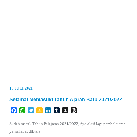
13 JULI 2021
Selamat Memasuki Tahun Ajaran Baru 2021/2022
Facebook
WhatsApp
Telegram
Google
LinkedIn
Tumblr
X
Threads
Classroom
Sudah masuk Tahun Pelajaran 2021/2022, Ayo aktif lagi pembelajaran
ya..sahabat diktara