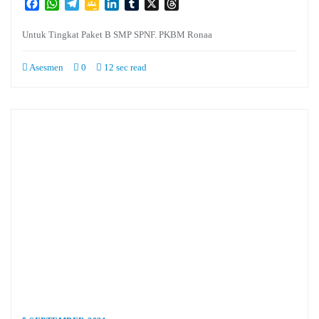
Facebook
WhatsApp
Telegram
Google
LinkedIn
Tumblr
X
Threads
Classroom
Untuk Tingkat Paket B SMP SPNF. PKBM Ronaa
Asesmen
0
12 sec read