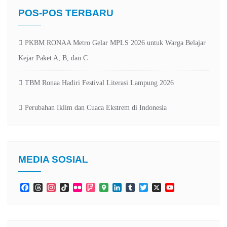
POS-POS TERBARU
PKBM RONAA Metro Gelar MPLS 2026 untuk Warga Belajar
Kejar Paket A, B, dan C
TBM Ronaa Hadiri Festival Literasi Lampung 2026
Perubahan Iklim dan Cuaca Ekstrem di Indonesia
MEDIA SOSIAL
Facebook
Threads
Instagram
TikTok
Flickr
Foursquare
Google
LinkedIn
Tumblr
Twitter
X
YouTube
Maps
Channel