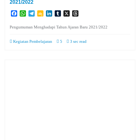
2021/2022
Facebook
WhatsApp
Telegram
Google
LinkedIn
Tumblr
X
Threads
Classroom
Pengumuman Menghadapi Tahun Ajaran Baru 2021/2022
Kegiatan Pembelajaran
5
3 sec read