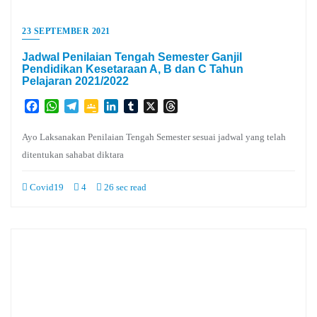
23 SEPTEMBER 2021
Jadwal Penilaian Tengah Semester Ganjil
Pendidikan Kesetaraan A, B dan C Tahun
Pelajaran 2021/2022
Facebook
WhatsApp
Telegram
Google
LinkedIn
Tumblr
X
Threads
Classroom
Ayo Laksanakan Penilaian Tengah Semester sesuai jadwal yang telah
ditentukan sahabat diktara
Covid19
4
26 sec read