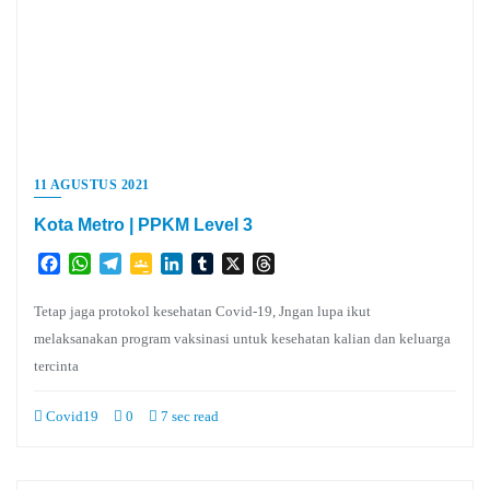
11 AGUSTUS 2021
Kota Metro | PPKM Level 3
Facebook
WhatsApp
Telegram
Google
LinkedIn
Tumblr
X
Threads
Classroom
Tetap jaga protokol kesehatan Covid-19, Jngan lupa ikut
melaksanakan program vaksinasi untuk kesehatan kalian dan keluarga
tercinta
Covid19
0
7 sec read