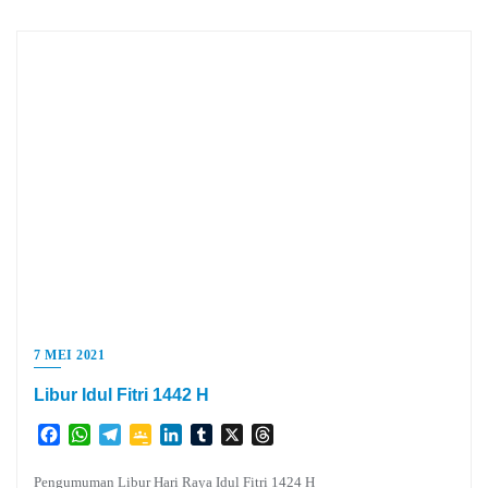
7 MEI 2021
Libur Idul Fitri 1442 H
Facebook
WhatsApp
Telegram
Google
LinkedIn
Tumblr
X
Threads
Classroom
Pengumuman Libur Hari Raya Idul Fitri 1424 H