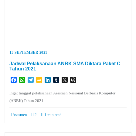
15 SEPTEMBER 2021
Jadwal Pelaksanaan ANBK SMA Diktara Paket C
Tahun 2021
Facebook
WhatsApp
Telegram
Google
LinkedIn
Tumblr
X
Threads
Classroom
Ingat tanggal pelaksanaan Asasmen Nasional Berbasis Komputer
(ANBK) Tahun 2021 …
Asesmen
2
1 min read