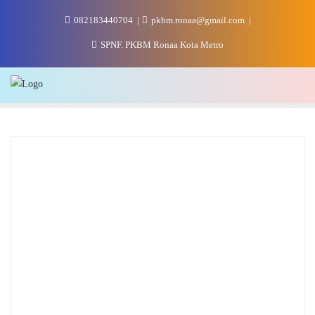
Skip
082183440704
pkbm.ronaa@gmail.com
to
content
SPNF. PKBM Ronaa Kota Metro