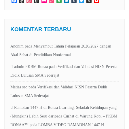
Facebook
Threads
Instagram
TikTok
Flickr
Foursquare
Google
LinkedIn
Tumblr
Twitter
X
YouTube
Maps
Channel
KOMENTAR TERBARU
Anonim
pada
Menyambut Tahun Pelajaran 2026/2027 dengan
Akal Sehat di Pendidikan Nonformal
admin PKBM Ronaa
pada
Verifikasi dan Validasi NISN Peserta
Didik Lulusan SMA Sederajat
Matias seo
pada
Verifikasi dan Validasi NISN Peserta Didik
Lulusan SMA Sederajat
Ramadan 1447 H di Ronaa Learning. Sekolah Kehidupan yang
(Mungkin) Lebih Seru daripada Curhat di Warung Kopi – PKBM
RONAA™
pada
LOMBA VIDEO RAMADHAN 1447 H