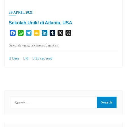
29 APRIL 2021
Sekolah Unik! di Atlanta, USA
Facebook
WhatsApp
Telegram
Google
LinkedIn
Tumblr
X
Threads
Classroom
Sekolah yang tak membosankan.
Oase
0
35 sec read