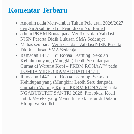
Komentar Terbaru
Anonim
pada
Menyambut Tahun Pelajaran 2026/2027
dengan Akal Sehat di Pendidikan Nonformal
admin PKBM Ronaa
pada
Verifikasi dan Validasi
NISN Peserta Didik Lulusan SMA Sederajat
Matias seo
pada
Verifikasi dan Validasi NISN Peserta
Didik Lulusan SMA Sederajat
Ramadan 1447 H di Ronaa Learning. Sekolah
Kehidupan yang (Mungkin) Lebih Seru daripada
Curhat di Warung Kopi – PKBM RONAA™
pada
LOMBA VIDEO RAMADHAN 1447 H
Ramadan 1447 H di Ronaa Learning. Sekolah
Kehidupan yang (Mungkin) Lebih Seru daripada
Curhat di Warung Kopi – PKBM RONAA™
pada
NGABUBURIT SANTRI 2026. Provokasi Kecil
untuk Mereka yang Memilih Tidak Tidur di Dalam
Hidupnya Sendiri