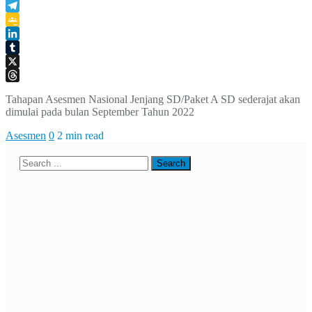
WhatsApp
Telegram
Google
Classroom
LinkedIn
Tumblr
X
Threads
Tahapan Asesmen Nasional Jenjang SD/Paket A SD sederajat akan
dimulai pada bulan September Tahun 2022
Asesmen
0
2 min read