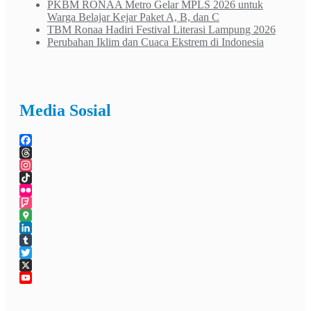
PKBM RONAA Metro Gelar MPLS 2026 untuk
Warga Belajar Kejar Paket A, B, dan C
TBM Ronaa Hadiri Festival Literasi Lampung 2026
Perubahan Iklim dan Cuaca Ekstrem di Indonesia
Media Sosial
Facebook
Threads
Instagram
TikTok
Flickr
Foursquare
Google
Maps
LinkedIn
Tumblr
Twitter
X
YouTube
Channel