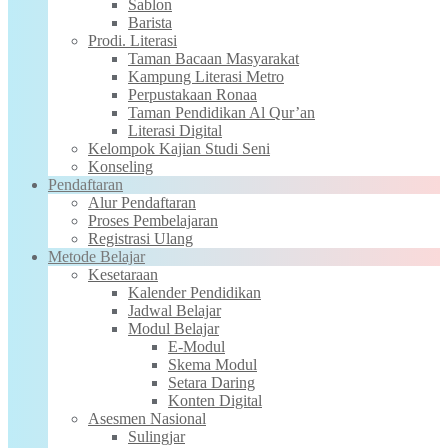
Sablon
Barista
Prodi. Literasi
Taman Bacaan Masyarakat
Kampung Literasi Metro
Perpustakaan Ronaa
Taman Pendidikan Al Qur’an
Literasi Digital
Kelompok Kajian Studi Seni
Konseling
Pendaftaran
Alur Pendaftaran
Proses Pembelajaran
Registrasi Ulang
Metode Belajar
Kesetaraan
Kalender Pendidikan
Jadwal Belajar
Modul Belajar
E-Modul
Skema Modul
Setara Daring
Konten Digital
Asesmen Nasional
Sulingjar