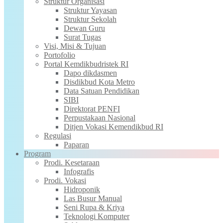
Struktur Organisasi
Struktur Yayasan
Struktur Sekolah
Dewan Guru
Surat Tugas
Visi, Misi & Tujuan
Portofolio
Portal Kemdikbudristek RI
Dapo dikdasmen
Disdikbud Kota Metro
Data Satuan Pendidikan
SIBI
Direktorat PENFI
Perpustakaan Nasional
Ditjen Vokasi Kemendikbud RI
Regulasi
Paparan
Program
Prodi. Kesetaraan
Infografis
Prodi. Vokasi
Hidroponik
Las Busur Manual
Seni Rupa & Kriya
Teknologi Komputer