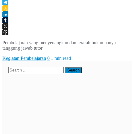
WhatsApp
Telegram
Google
Classroom
LinkedIn
Tumblr
X
Threads
Pembelajaran yang menyenangkan dan terarah bukan hanya
tanggung jawab tutor
Kegiatan Pembelajaran
0
1 min read