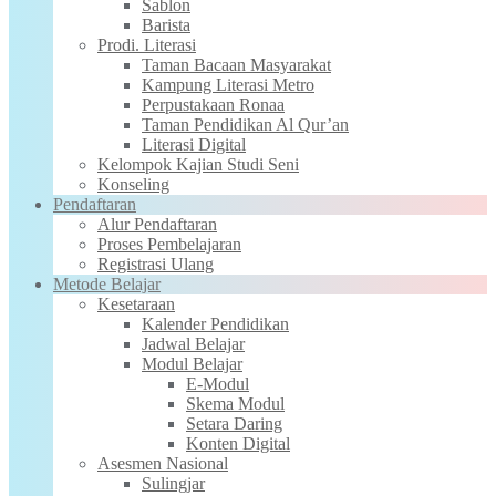
Sablon
Barista
Prodi. Literasi
Taman Bacaan Masyarakat
Kampung Literasi Metro
Perpustakaan Ronaa
Taman Pendidikan Al Qur’an
Literasi Digital
Kelompok Kajian Studi Seni
Konseling
Pendaftaran
Alur Pendaftaran
Proses Pembelajaran
Registrasi Ulang
Metode Belajar
Kesetaraan
Kalender Pendidikan
Jadwal Belajar
Modul Belajar
E-Modul
Skema Modul
Setara Daring
Konten Digital
Asesmen Nasional
Sulingjar