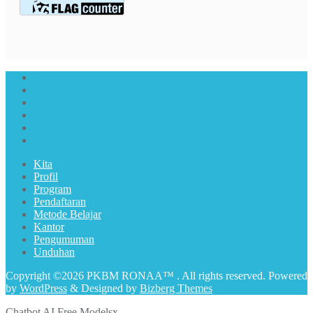
Kita
Profil
Program
Pendaftaran
Metode Belajar
Kantor
Pengumuman
Unduhan
Copyright ©2026 PKBM RONAA™ . All rights reserved.
Powered
by
WordPress
&
Designed by
Bizberg Themes
Chatbot AI Free Models
x