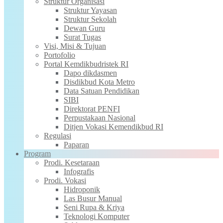
Struktur Organisasi
Struktur Yayasan
Struktur Sekolah
Dewan Guru
Surat Tugas
Visi, Misi & Tujuan
Portofolio
Portal Kemdikbudristek RI
Dapo dikdasmen
Disdikbud Kota Metro
Data Satuan Pendidikan
SIBI
Direktorat PENFI
Perpustakaan Nasional
Ditjen Vokasi Kemendikbud RI
Regulasi
Paparan
Program
Prodi. Kesetaraan
Infografis
Prodi. Vokasi
Hidroponik
Las Busur Manual
Seni Rupa & Kriya
Teknologi Komputer