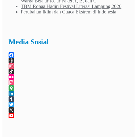
Warga Belajar Kejar Paket A, B, dan C
TBM Ronaa Hadiri Festival Literasi Lampung 2026
Perubahan Iklim dan Cuaca Ekstrem di Indonesia
Media Sosial
Facebook
Threads
Instagram
TikTok
Flickr
Foursquare
Google
Maps
LinkedIn
Tumblr
Twitter
X
YouTube
Channel