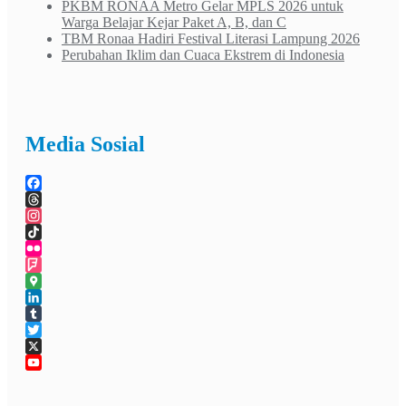
PKBM RONAA Metro Gelar MPLS 2026 untuk
Warga Belajar Kejar Paket A, B, dan C
TBM Ronaa Hadiri Festival Literasi Lampung 2026
Perubahan Iklim dan Cuaca Ekstrem di Indonesia
Media Sosial
Facebook
Threads
Instagram
TikTok
Flickr
Foursquare
Google
Maps
LinkedIn
Tumblr
Twitter
X
YouTube
Channel