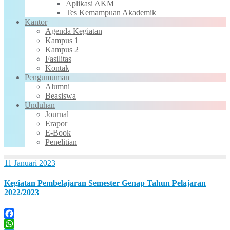
Aplikasi AKM
Tes Kemampuan Akademik
Kantor
Agenda Kegiatan
Kampus 1
Kampus 2
Fasilitas
Kontak
Pengumuman
Alumni
Beasiswa
Unduhan
Journal
Erapor
E-Book
Penelitian
11 Januari 2023
Kegiatan Pembelajaran Semester Genap Tahun Pelajaran
2022/2023
Facebook