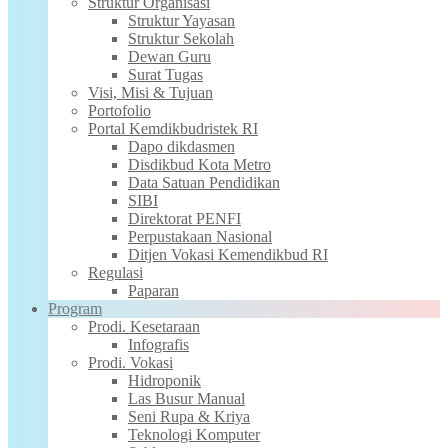
Struktur Organisasi
Struktur Yayasan
Struktur Sekolah
Dewan Guru
Surat Tugas
Visi, Misi & Tujuan
Portofolio
Portal Kemdikbudristek RI
Dapo dikdasmen
Disdikbud Kota Metro
Data Satuan Pendidikan
SIBI
Direktorat PENFI
Perpustakaan Nasional
Ditjen Vokasi Kemendikbud RI
Regulasi
Paparan
Program
Prodi. Kesetaraan
Infografis
Prodi. Vokasi
Hidroponik
Las Busur Manual
Seni Rupa & Kriya
Teknologi Komputer