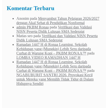
Komentar Terbaru
Anonim
pada
Menyambut Tahun Pelajaran 2026/2027
dengan Akal Sehat di Pendidikan Nonformal
admin PKBM Ronaa
pada
Verifikasi dan Validasi
NISN Peserta Didik Lulusan SMA Sederajat
Matias seo
pada
Verifikasi dan Validasi NISN Peserta
Didik Lulusan SMA Sederajat
Ramadan 1447 H di Ronaa Learning. Sekolah
Kehidupan yang (Mungkin) Lebih Seru daripada
Curhat di Warung Kopi – PKBM RONAA™
pada
LOMBA VIDEO RAMADHAN 1447 H
Ramadan 1447 H di Ronaa Learning. Sekolah
Kehidupan yang (Mungkin) Lebih Seru daripada
Curhat di Warung Kopi – PKBM RONAA™
pada
NGABUBURIT SANTRI 2026. Provokasi Kecil
untuk Mereka yang Memilih Tidak Tidur di Dalam
Hidupnya Sendiri