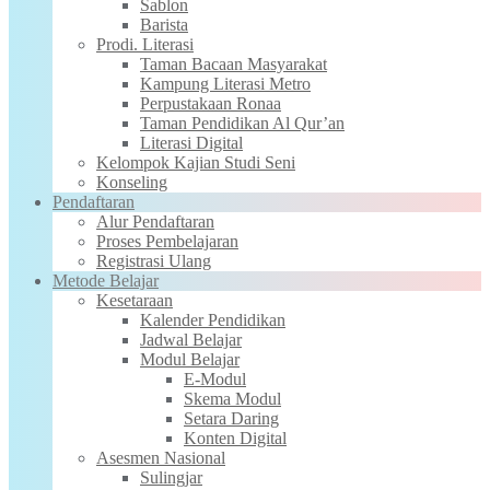
Sablon
Barista
Prodi. Literasi
Taman Bacaan Masyarakat
Kampung Literasi Metro
Perpustakaan Ronaa
Taman Pendidikan Al Qur’an
Literasi Digital
Kelompok Kajian Studi Seni
Konseling
Pendaftaran
Alur Pendaftaran
Proses Pembelajaran
Registrasi Ulang
Metode Belajar
Kesetaraan
Kalender Pendidikan
Jadwal Belajar
Modul Belajar
E-Modul
Skema Modul
Setara Daring
Konten Digital
Asesmen Nasional
Sulingjar