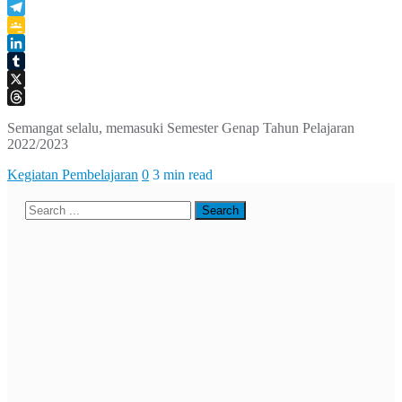
WhatsApp
Telegram
Google
Classroom
LinkedIn
Tumblr
X
Threads
Semangat selalu, memasuki Semester Genap Tahun Pelajaran
2022/2023
Kegiatan Pembelajaran
0
3 min read