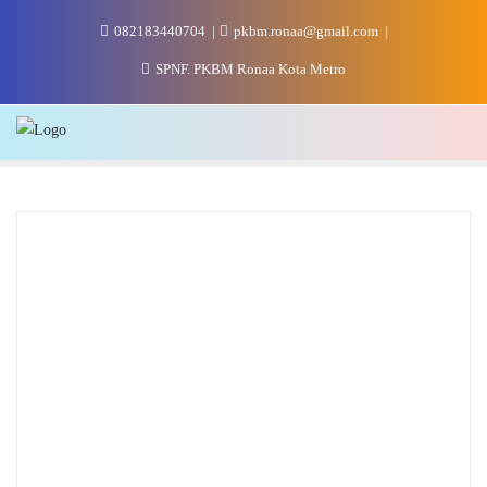
Skip
082183440704
pkbm.ronaa@gmail.com
to
content
SPNF. PKBM Ronaa Kota Metro