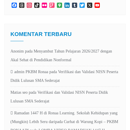
Facebook
Threads
Instagram
TikTok
Flickr
Foursquare
Google
LinkedIn
Tumblr
Twitter
X
YouTube
Maps
Channel
KOMENTAR TERBARU
Anonim
pada
Menyambut Tahun Pelajaran 2026/2027 dengan
Akal Sehat di Pendidikan Nonformal
admin PKBM Ronaa
pada
Verifikasi dan Validasi NISN Peserta
Didik Lulusan SMA Sederajat
Matias seo
pada
Verifikasi dan Validasi NISN Peserta Didik
Lulusan SMA Sederajat
Ramadan 1447 H di Ronaa Learning. Sekolah Kehidupan yang
(Mungkin) Lebih Seru daripada Curhat di Warung Kopi – PKBM