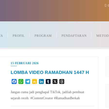
0
TA
PROFIL
PROGRAM
PENDAFTARAN
METOD
15 FEBRUARI 2026
LOMBA VIDEO RAMADHAN 1447 H
Facebook
WhatsApp
Telegram
Google
LinkedIn
Tumblr
X
Threads
Classroom
Jangan cuma jadi penghapal TikTok, jadilah pembuat
sejarah receh. #ContentCreator #RamadhanBerkah