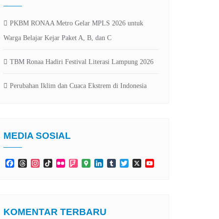
PKBM RONAA Metro Gelar MPLS 2026 untuk
Warga Belajar Kejar Paket A, B, dan C
TBM Ronaa Hadiri Festival Literasi Lampung 2026
Perubahan Iklim dan Cuaca Ekstrem di Indonesia
MEDIA SOSIAL
Facebook
Threads
Instagram
TikTok
Flickr
Foursquare
Google
LinkedIn
Tumblr
Twitter
X
YouTube
Maps
Channel
KOMENTAR TERBARU