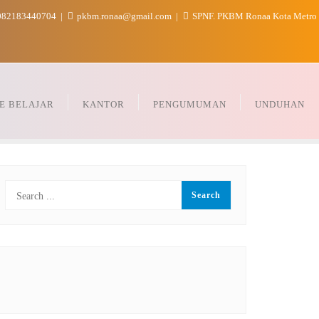
82183440704
pkbm.ronaa@gmail.com
SPNF. PKBM Ronaa Kota Metro
E BELAJAR
KANTOR
PENGUMUMAN
UNDUHAN