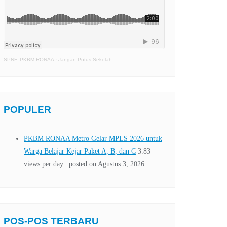
SPNF. PKBM RONAA
·
Jangan Putus Sekolah
POPULER
POS-POS TERBARU