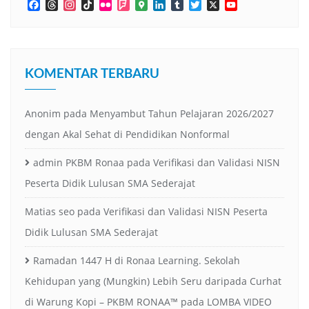
Facebook
Threads
Instagram
TikTok
Flickr
Foursquare
Google
LinkedIn
Tumblr
Twitter
X
YouTube
Maps
Channel
KOMENTAR TERBARU
Anonim
pada
Menyambut Tahun Pelajaran 2026/2027
dengan Akal Sehat di Pendidikan Nonformal
admin PKBM Ronaa
pada
Verifikasi dan Validasi NISN
Peserta Didik Lulusan SMA Sederajat
Matias seo
pada
Verifikasi dan Validasi NISN Peserta
Didik Lulusan SMA Sederajat
Ramadan 1447 H di Ronaa Learning. Sekolah
Kehidupan yang (Mungkin) Lebih Seru daripada Curhat
di Warung Kopi – PKBM RONAA™
pada
LOMBA VIDEO