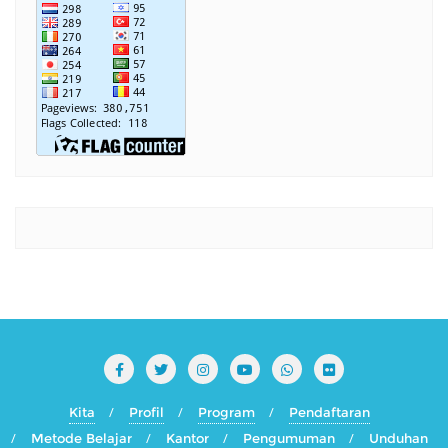
Kita
Profil
Program
Pendaftaran
Metode Belajar
Kantor
Pengumuman
Unduhan