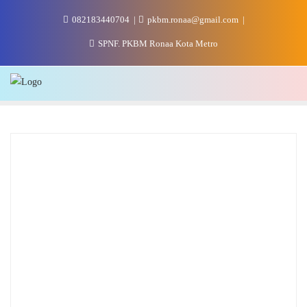
Skip
082183440704
pkbm.ronaa@gmail.com
to
content
SPNF. PKBM Ronaa Kota Metro