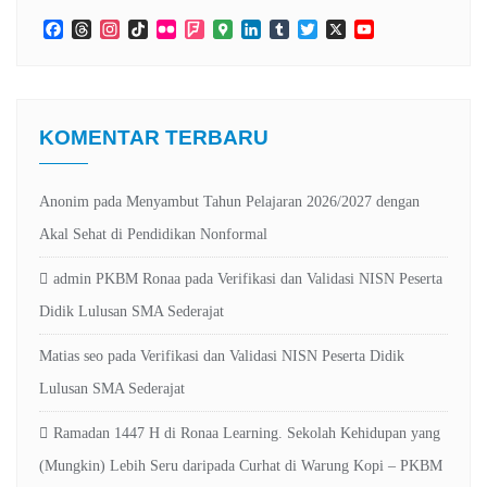
Facebook
Threads
Instagram
TikTok
Flickr
Foursquare
Google
LinkedIn
Tumblr
Twitter
X
YouTube
Maps
Channel
KOMENTAR TERBARU
Anonim
pada
Menyambut Tahun Pelajaran 2026/2027 dengan
Akal Sehat di Pendidikan Nonformal
admin PKBM Ronaa
pada
Verifikasi dan Validasi NISN Peserta
Didik Lulusan SMA Sederajat
Matias seo
pada
Verifikasi dan Validasi NISN Peserta Didik
Lulusan SMA Sederajat
Ramadan 1447 H di Ronaa Learning. Sekolah Kehidupan yang
(Mungkin) Lebih Seru daripada Curhat di Warung Kopi – PKBM