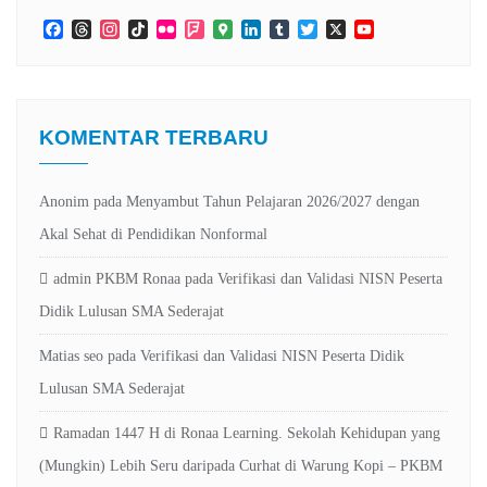
Facebook
Threads
Instagram
TikTok
Flickr
Foursquare
Google
LinkedIn
Tumblr
Twitter
X
YouTube
Maps
Channel
KOMENTAR TERBARU
Anonim
pada
Menyambut Tahun Pelajaran 2026/2027 dengan
Akal Sehat di Pendidikan Nonformal
admin PKBM Ronaa
pada
Verifikasi dan Validasi NISN Peserta
Didik Lulusan SMA Sederajat
Matias seo
pada
Verifikasi dan Validasi NISN Peserta Didik
Lulusan SMA Sederajat
Ramadan 1447 H di Ronaa Learning. Sekolah Kehidupan yang
(Mungkin) Lebih Seru daripada Curhat di Warung Kopi – PKBM