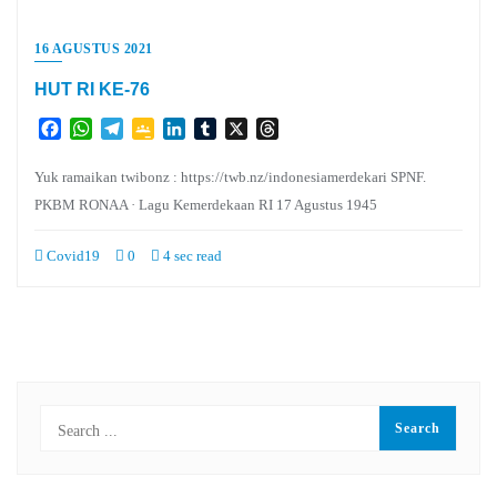
16 AGUSTUS 2021
HUT RI KE-76
Facebook
WhatsApp
Telegram
Google
LinkedIn
Tumblr
X
Threads
Classroom
Yuk ramaikan twibonz : https://twb.nz/indonesiamerdekari SPNF.
PKBM RONAA · Lagu Kemerdekaan RI 17 Agustus 1945
Covid19
0
4 sec read