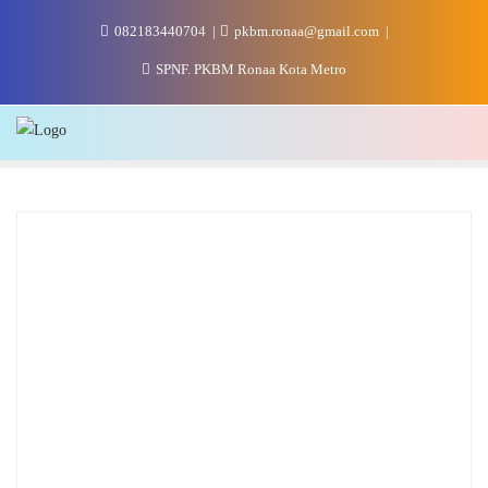
Skip
082183440704
pkbm.ronaa@gmail.com
to
content
SPNF. PKBM Ronaa Kota Metro