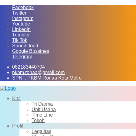
Skip
Facebook
to
Twitter
content
Instagram
Youtube
Linkedin
Tumbler
Tik Tok
Soundcloud
Google Bussines
Telegram
082183440704
pkbm.ronaa@gmail.com
SPNF. PKBM Ronaa Kota Metro
Kita
Tri Darma
Unit Usaha
Time Line
Tokoh
Profil
Legalitas