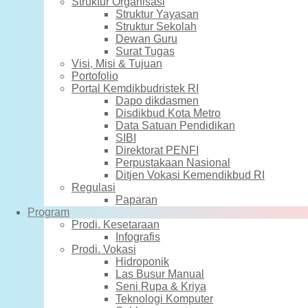
Struktur Organisasi
Struktur Yayasan
Struktur Sekolah
Dewan Guru
Surat Tugas
Visi, Misi & Tujuan
Portofolio
Portal Kemdikbudristek RI
Dapo dikdasmen
Disdikbud Kota Metro
Data Satuan Pendidikan
SIBI
Direktorat PENFI
Perpustakaan Nasional
Ditjen Vokasi Kemendikbud RI
Regulasi
Paparan
Program
Prodi. Kesetaraan
Infografis
Prodi. Vokasi
Hidroponik
Las Busur Manual
Seni Rupa & Kriya
Teknologi Komputer