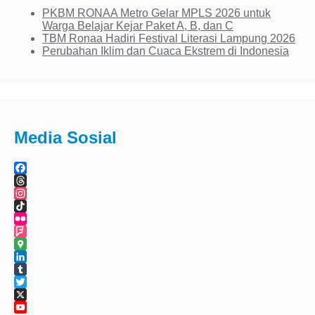
PKBM RONAA Metro Gelar MPLS 2026 untuk
Warga Belajar Kejar Paket A, B, dan C
TBM Ronaa Hadiri Festival Literasi Lampung 2026
Perubahan Iklim dan Cuaca Ekstrem di Indonesia
Media Sosial
Facebook
Threads
Instagram
TikTok
Flickr
Foursquare
Google
Maps
LinkedIn
Tumblr
Twitter
X