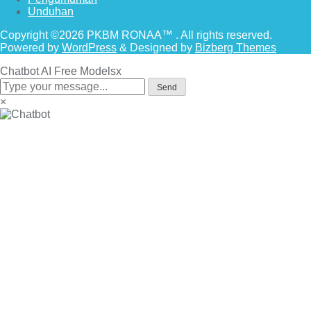
Unduhan
Copyright ©2026 PKBM RONAA™ . All rights reserved.
Powered by
WordPress
&
Designed by
Bizberg Themes
Chatbot AI Free Models
x
Send
×