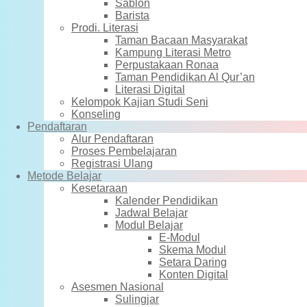
Sablon
Barista
Prodi. Literasi
Taman Bacaan Masyarakat
Kampung Literasi Metro
Perpustakaan Ronaa
Taman Pendidikan Al Qur’an
Literasi Digital
Kelompok Kajian Studi Seni
Konseling
Pendaftaran
Alur Pendaftaran
Proses Pembelajaran
Registrasi Ulang
Metode Belajar
Kesetaraan
Kalender Pendidikan
Jadwal Belajar
Modul Belajar
E-Modul
Skema Modul
Setara Daring
Konten Digital
Asesmen Nasional
Sulingjar