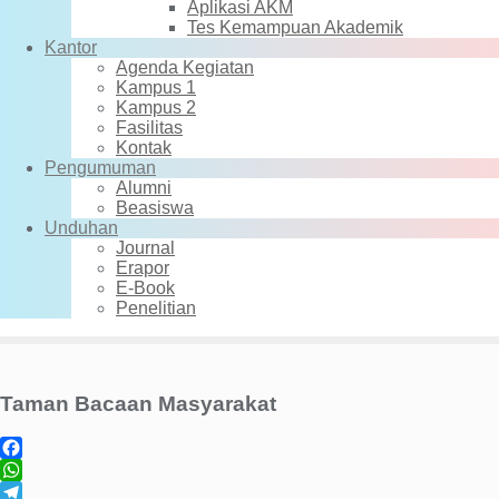
Aplikasi AKM
Tes Kemampuan Akademik
Kantor
Agenda Kegiatan
Kampus 1
Kampus 2
Fasilitas
Kontak
Pengumuman
Alumni
Beasiswa
Unduhan
Journal
Erapor
E-Book
Penelitian
Taman Bacaan Masyarakat
Facebook
WhatsApp