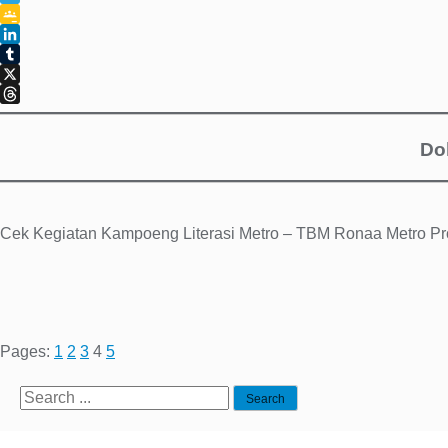
Telegram
Google
Classroom
LinkedIn
Tumblr
X
Threads
Do
Cek Kegiatan Kampoeng Literasi Metro – TBM Ronaa Metro P
Pages:
1
2
3
4
5