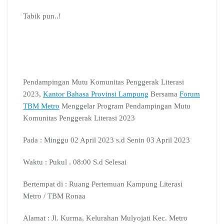
b
s
g
l
e
l
a
o
A
r
e
d
r
d
Tabik pun..!
o
p
a
C
I
s
k
p
m
l
n
a
s
s
r
o
Pendampingan Mutu Komunitas Penggerak Literasi
o
2023,
Kantor Bahasa Provinsi Lampung
Bersama
Forum
m
TBM Metro
Menggelar Program Pendampingan Mutu
Komunitas Penggerak Literasi 2023
Pada : Minggu 02 April 2023 s.d Senin 03 April 2023
Waktu : Pukul . 08:00 S.d Selesai
Bertempat di : Ruang Pertemuan Kampung Literasi
Metro / TBM Ronaa
Alamat : Jl. Kurma, Kelurahan Mulyojati Kec. Metro