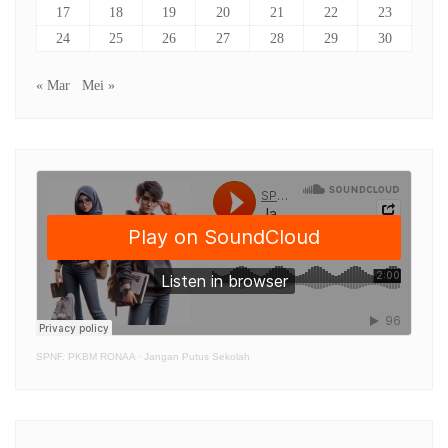
17
18
19
20
21
22
23
24
25
26
27
28
29
30
« Mar
Mei »
SPNF. PKBM RONAA
·
Jangan Putus Sekolah