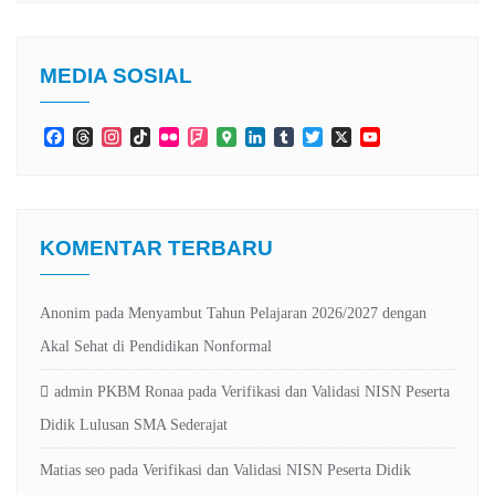
MEDIA SOSIAL
Facebook
Threads
Instagram
TikTok
Flickr
Foursquare
Google
LinkedIn
Tumblr
Twitter
X
YouTube
Maps
Channel
KOMENTAR TERBARU
Anonim
pada
Menyambut Tahun Pelajaran 2026/2027 dengan
Akal Sehat di Pendidikan Nonformal
admin PKBM Ronaa
pada
Verifikasi dan Validasi NISN Peserta
Didik Lulusan SMA Sederajat
Matias seo
pada
Verifikasi dan Validasi NISN Peserta Didik