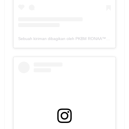
Sebuah kiriman dibagikan oleh PKBM RONAA™ | Metro – Lampung (@pkbmronaa.sch.id)