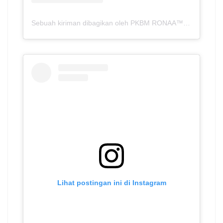
Sebuah kiriman dibagikan oleh PKBM RONAA™ | Metro – Lampung (@pkbmronaa.sch.id)
Lihat postingan ini di Instagram