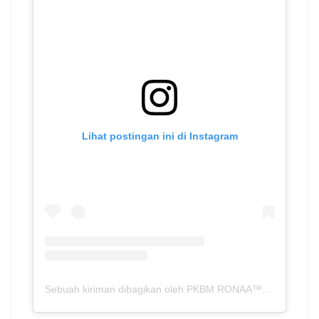
Lihat postingan ini di Instagram
Sebuah kiriman dibagikan oleh PKBM RONAA™ | Metro – Lampung (@pkbmronaa.sch.id)