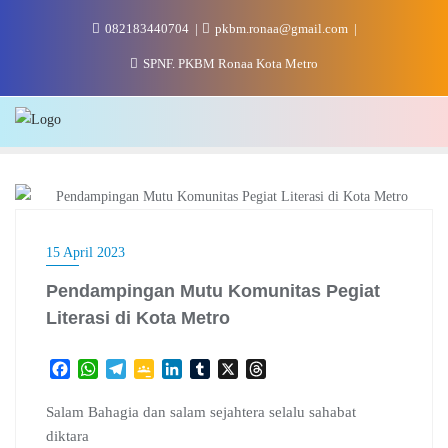
Skip
082183440704
pkbm.ronaa@gmail.com
to
content
SPNF. PKBM Ronaa Kota Metro
KAMPUNG LITERASI
15 April 2023
Pendampingan Mutu Komunitas Pegiat
Literasi di Kota Metro
F
W
T
G
L
T
X
T
a
h
e
o
i
u
h
c
a
l
o
n
m
r
Salam Bahagia dan salam sejahtera selalu sahabat
e
t
e
g
k
b
e
diktara